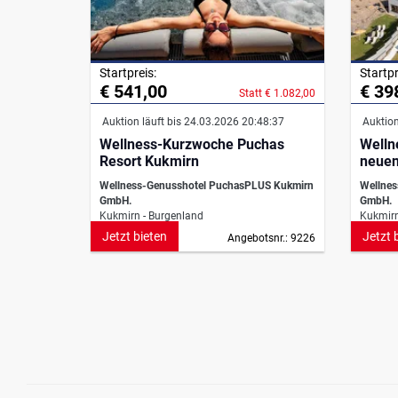
Startpreis:
Startpr
€ 541,00
€ 39
Statt € 1.082,00
Auktion läuft bis 24.03.2026 20:48:37
Auktion
Wellness-Kurzwoche Puchas
Welln
Resort Kukmirn
neuen
Wellness-Genusshotel PuchasPLUS Kukmirn
Wellnes
GmbH.
GmbH.
Kukmirn - Burgenland
Kukmirn
Jetzt bieten
Jetzt 
Angebotsnr.: 9226