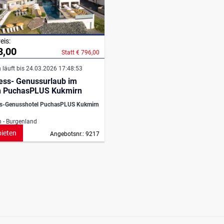
eis:
8,00
Statt € 796,00
 läuft bis 24.03.2026 17:48:53
ess- Genussurlaub im
 PuchasPLUS Kukmirn
s-Genusshotel PuchasPLUS Kukmirn
 - Burgenland
bieten
Angebotsnr.: 9217