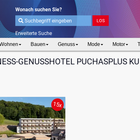
Wonach suchen Sie?
LOS
Erweiterte Suche
Wohnen
Bauen
Genuss
Mode
Motor
T
ESS-GENUSSHOTEL PUCHASPLUS K
15x