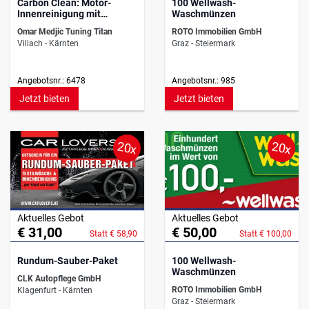
Carbon Clean: Motor-
100 Wellwash-
Innenreinigung mit
Waschmünzen
Wasserstoff
Omar Medjic Tuning Titan
ROTO Immobilien GmbH
Villach - Kärnten
Graz - Steiermark
Angebotsnr.: 6478
Angebotsnr.: 985
Jetzt bieten
Jetzt bieten
20x
20x
Aktuelles Gebot
Aktuelles Gebot
€ 31,00
€ 50,00
Statt € 58,90
Statt € 100,00
Rundum-Sauber-Paket
100 Wellwash-
Waschmünzen
CLK Autopflege GmbH
ROTO Immobilien GmbH
Klagenfurt - Kärnten
Graz - Steiermark