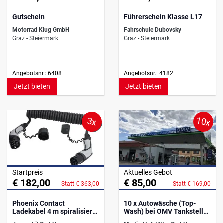
Gutschein
Führerschein Klasse L17
Motorrad Klug GmbH
Fahrschule Dubovsky
Graz - Steiermark
Graz - Steiermark
Angebotsnr.: 6408
Angebotsnr.: 4182
Jetzt bieten
Jetzt bieten
10x
3x
Startpreis
Aktuelles Gebot
€ 182,00
€ 85,00
Statt € 363,00
Statt € 169,00
Phoenix Contact
10 x Autowäsche (Top-
Ladekabel 4 m spiralisiert,
Wash) bei OMV Tankstelle
32 A, 3-ph, 480 V
Althofen