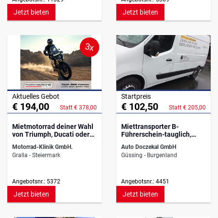
Jetzt bieten
Jetzt bieten
3x
Aktuelles Gebot
Startpreis
€ 194,00
€ 102,50
Statt € 378,00
Statt € 205,00
Mietmotorrad deiner Wahl
Miettransporter B-
von Triumph, Ducati oder
Führerschein-tauglich,
Honda
Mietwagen
Motorrad-Klinik GmbH.
Auto Doczekal GmbH
Gralla - Steiermark
Güssing - Burgenland
Angebotsnr.: 5372
Angebotsnr.: 4451
Jetzt bieten
Jetzt bieten