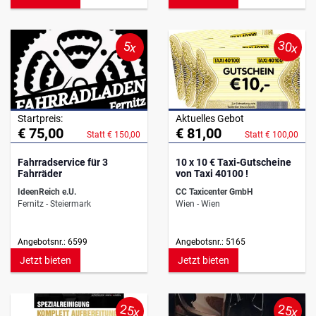
30x
5x
Startpreis:
Aktuelles Gebot
€ 75,00
€ 81,00
Statt € 150,00
Statt € 100,00
Fahrradservice für 3
10 x 10 € Taxi-Gutscheine
Fahrräder
von Taxi 40100 !
IdeenReich e.U.
CC Taxicenter GmbH
Fernitz - Steiermark
Wien - Wien
Angebotsnr.: 6599
Angebotsnr.: 5165
Jetzt bieten
Jetzt bieten
25x
25x