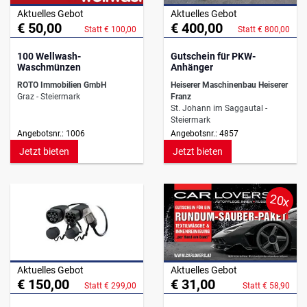
Aktuelles Gebot
Aktuelles Gebot
€ 50,00
€ 400,00
Statt € 100,00
Statt € 800,00
100 Wellwash-
Gutschein für PKW-
Waschmünzen
Anhänger
ROTO Immobilien GmbH
Heiserer Maschinenbau Heiserer
Graz - Steiermark
Franz
St. Johann im Saggautal -
Steiermark
Angebotsnr.: 1006
Angebotsnr.: 4857
Jetzt bieten
Jetzt bieten
20x
Aktuelles Gebot
Aktuelles Gebot
€ 150,00
€ 31,00
Statt € 299,00
Statt € 58,90