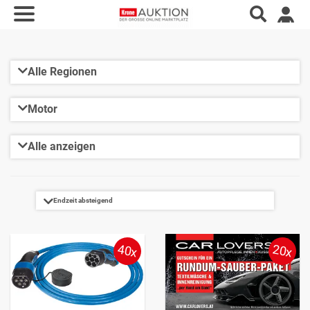
40x
20x