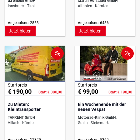
da emobil GmbH
Martin Hofstätter GmbH
Innsbruck - Tirol
Althofen - Kärnten
Angebotsnr.: 2853
Angebotsnr.: 6486
Jetzt bieten
Jetzt bieten
5x
2x
Startpreis
Startpreis
€ 190,00
€ 99,00
Statt € 380,00
Statt € 198,00
Zu Mieten:
Ein Wochenende mit der
Kleintransporter
neuen Vespa!
TAFRENT GmbH
Motorrad-Klinik GmbH.
Villach - Kärnten
Gralla - Steiermark
Angebotsnr.: 11329
Angebotsnr.: 5369