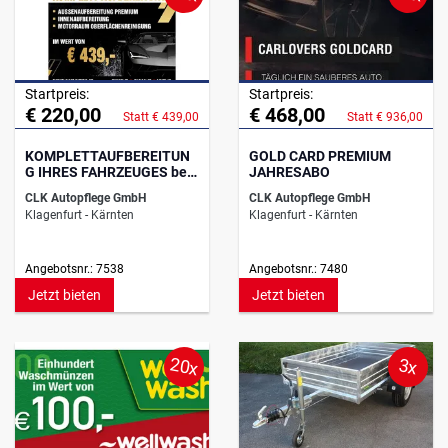
Startpreis:
Startpreis:
€ 220,00
€ 468,00
Statt € 439,00
Statt € 936,00
KOMPLETTAUFBEREITUN
GOLD CARD PREMIUM
G IHRES FAHRZEUGES bei
JAHRESABO
Carlovers
CLK Autopflege GmbH
CLK Autopflege GmbH
Klagenfurt - Kärnten
Klagenfurt - Kärnten
Angebotsnr.: 7538
Angebotsnr.: 7480
Jetzt bieten
Jetzt bieten
20x
3x