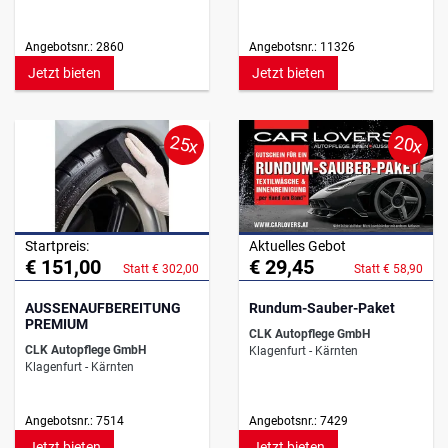
Angebotsnr.: 2860
Angebotsnr.: 11326
Jetzt bieten
Jetzt bieten
25x
20x
Startpreis:
Aktuelles Gebot
€ 151,00
€ 29,45
Statt € 302,00
Statt € 58,90
AUSSENAUFBEREITUNG
Rundum-Sauber-Paket
PREMIUM
CLK Autopflege GmbH
CLK Autopflege GmbH
Klagenfurt - Kärnten
Klagenfurt - Kärnten
Angebotsnr.: 7514
Angebotsnr.: 7429
Jetzt bieten
Jetzt bieten