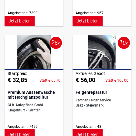
Angebotsnr.: 7399
Angebotsnr.: 967
Jetzt bieten
Jetzt bieten
25x
10x
Startpreis:
Aktuelles Gebot
€ 32,85
€ 56,00
Statt € 65,70
Statt € 100,00
Premium Aussenwäsche
Felgenreparatur
mit Hochglanzpolitur
Larcher Felgenservice
CLK Autopflege GmbH
Graz - Steiermark
Klagenfurt - Kärnten
Angebotsnr.: 7499
Angebotsnr.: 48
Jetzt bieten
Jetzt bieten