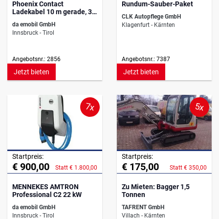
Phoenix Contact
Rundum-Sauber-Paket
Ladekabel 10 m gerade, 32
CLK Autopflege GmbH
A, 3-ph, 250 V
da emobil GmbH
Klagenfurt - Kärnten
Innsbruck - Tirol
Angebotsnr.: 2856
Angebotsnr.: 7387
Jetzt bieten
Jetzt bieten
7x
5x
Startpreis:
Startpreis:
€ 900,00
€ 175,00
Statt € 1.800,00
Statt € 350,00
MENNEKES AMTRON
Zu Mieten: Bagger 1,5
Professional C2 22 kW
Tonnen
da emobil GmbH
TAFRENT GmbH
Innsbruck - Tirol
Villach - Kärnten