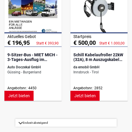
Aktuelles Gebot
Startpreis
€ 196,95
€ 500,00
Statt € 393,90
Statt € 1.000,00
9-Sitzer-Bus - MIET MICH -
Schill Kabelaufroller 22kW
3-Tages-Ausflug im
(32A), 8 m Auszugskabel
Leihwagen
(Typ 2)
Auto Doczekal GmbH
da emobil GmbH
Güssing - Burgenland
Innsbruck - Tirol
Angebotsnr.: 4450
Angebotsnr.: 2852
Jetzt bieten
Jetzt bieten