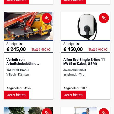
4x
5x
Startpreis:
Startpreis:
€ 245,00
€ 450,00
Statt € 490,00
Statt € 900,00
Verleih von
Alfen Eve Single S-line 11
Arbeitshebebühne
kW (5 m Kabel, GSM)
Mercedes Sprinter
TAFRENT GmbH
da emobil GmbH
Villach - Kärnten
Innsbruck - Tirol
Angebotsnr.: 4147
Angebotsnr.: 2873
Jetzt bieten
Jetzt bieten
5x
6x