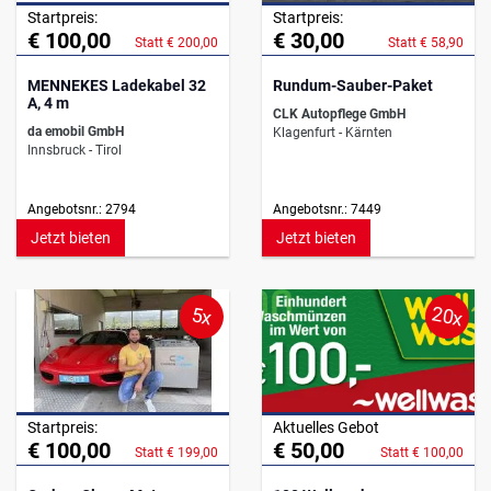
Startpreis:
Startpreis:
€ 100,00
€ 30,00
Statt € 200,00
Statt € 58,90
MENNEKES Ladekabel 32
Rundum-Sauber-Paket
A, 4 m
CLK Autopflege GmbH
da emobil GmbH
Klagenfurt - Kärnten
Innsbruck - Tirol
Angebotsnr.: 2794
Angebotsnr.: 7449
Jetzt bieten
Jetzt bieten
20x
5x
Startpreis:
Aktuelles Gebot
€ 100,00
€ 50,00
Statt € 199,00
Statt € 100,00