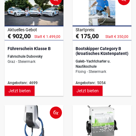
Aktuelles Gebot
Startpreis:
€ 902,00
€ 175,00
Statt € 1.499,00
Statt € 350,00
Führerschein Klasse B
Bootskipper Category B
(kroatisches Küstenpatent)
Fahrschule Dubovsky
Galeb-Yachtcharter u.
Graz - Steiermark
Nautikschule
Floing - Steiermark
Angebotsnr.: 4699
Angebotsnr.: 5054
Jetzt bieten
Jetzt bieten
6x