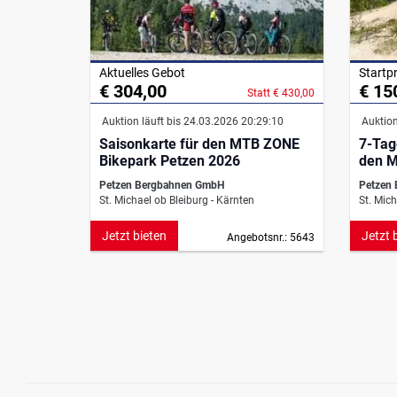
Aktuelles Gebot
Startpr
€ 304,00
€ 15
Statt € 430,00
Auktion läuft bis 24.03.2026 20:29:10
Auktion
Saisonkarte für den MTB ZONE
7-Tag
Bikepark Petzen 2026
den M
Petzen Bergbahnen GmbH
Petzen
St. Michael ob Bleiburg - Kärnten
St. Mich
Jetzt bieten
Jetzt 
Angebotsnr.: 5643