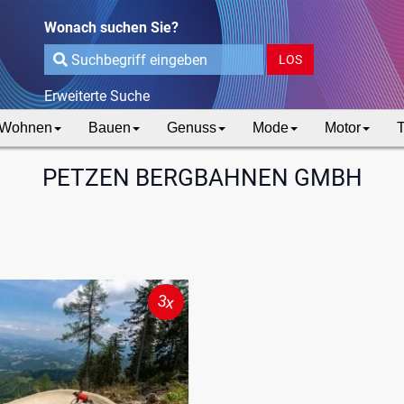
Wonach suchen Sie?
LOS
Erweiterte Suche
Wohnen
Bauen
Genuss
Mode
Motor
T
PETZEN BERGBAHNEN GMBH
3x