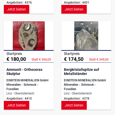
Angebotsnr.: 4376
Angebotsnr.: 4401
Jetzt bieten
Jetzt bieten
Startpreis
Startpreis
€ 180,00
€ 174,50
Statt € 360,00
Statt € 349,00
Ammonit - Orthoceras
Bergkristallspitze auf
Skulptur
Metallständer
EINSTEIN MINERALIEN GmbH
EINSTEIN MINERALIEN GmbH
Mineralien - Schmuck -
Mineralien - Schmuck -
Fossilien
Fossilien
Linz - Oberösterreich
Linz - Oberösterreich
Angebotsnr.: 4410
Angebotsnr.: 4378
Jetzt bieten
Jetzt bieten