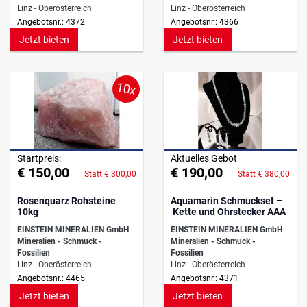
Linz - Oberösterreich
Linz - Oberösterreich
Angebotsnr.: 4372
Angebotsnr.: 4366
Jetzt bieten
Jetzt bieten
10x
Startpreis:
Aktuelles Gebot
€ 150,00
€ 190,00
Statt € 300,00
Statt € 380,00
Rosenquarz Rohsteine
Aquamarin Schmuckset –
10kg
Kette und Ohrstecker AAA
EINSTEIN MINERALIEN GmbH
EINSTEIN MINERALIEN GmbH
Mineralien - Schmuck -
Mineralien - Schmuck -
Fossilien
Fossilien
Linz - Oberösterreich
Linz - Oberösterreich
Angebotsnr.: 4465
Angebotsnr.: 4371
Jetzt bieten
Jetzt bieten