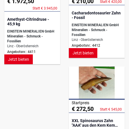
€ 1.972,50
€ 210,00
Statt € 420,00
Statt € 3.945,00
Cacharadontosaurier Zahn
- Fossil
Amethyst-Citrindruse -
45,9 kg
EINSTEIN MINERALIEN GmbH
Mineralien - Schmuck -
EINSTEIN MINERALIEN GmbH
Fossilien
Mineralien - Schmuck -
Linz - Oberösterreich
Fossilien
Angebotsnr.: 4412
Linz - Oberösterreich
Angebotsnr.: 4411
Jetzt bieten
Jetzt bieten
Startpreis
€ 272,50
Statt € 545,00
XXL Spinosaurus Zahn
"AAA" aus den Kem Kem