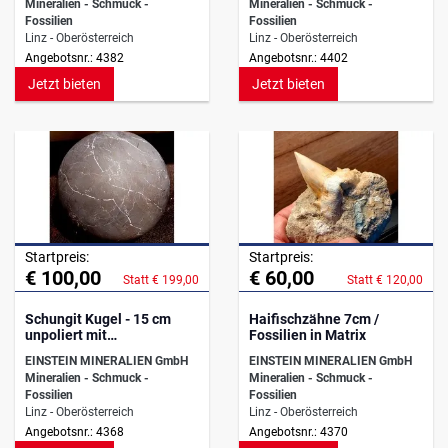
Mineralien - Schmuck -
Mineralien - Schmuck -
Fossilien
Fossilien
Linz - Oberösterreich
Linz - Oberösterreich
Angebotsnr.: 4382
Angebotsnr.: 4402
Jetzt bieten
Jetzt bieten
Startpreis:
Startpreis:
€ 100,00
€ 60,00
Statt € 199,00
Statt € 120,00
Schungit Kugel - 15 cm
Haifischzähne 7cm /
unpoliert mit
Fossilien in Matrix
Kugelhalterung
EINSTEIN MINERALIEN GmbH
EINSTEIN MINERALIEN GmbH
Mineralien - Schmuck -
Mineralien - Schmuck -
Fossilien
Fossilien
Linz - Oberösterreich
Linz - Oberösterreich
Angebotsnr.: 4368
Angebotsnr.: 4370