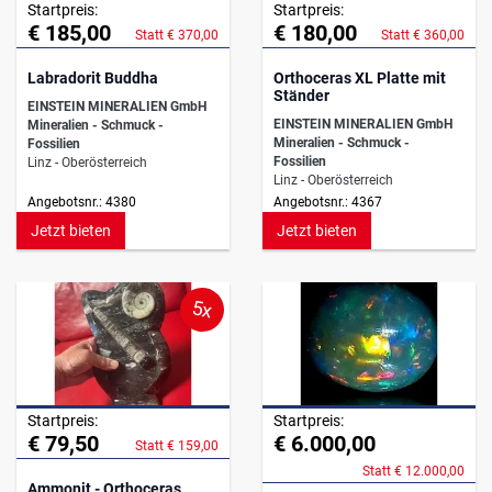
Startpreis:
Startpreis:
€ 185,00
€ 180,00
Statt € 370,00
Statt € 360,00
Labradorit Buddha
Orthoceras XL Platte mit
Ständer
EINSTEIN MINERALIEN GmbH
EINSTEIN MINERALIEN GmbH
Mineralien - Schmuck -
Mineralien - Schmuck -
Fossilien
Fossilien
Linz - Oberösterreich
Linz - Oberösterreich
Angebotsnr.: 4380
Angebotsnr.: 4367
Jetzt bieten
Jetzt bieten
5x
Startpreis:
Startpreis:
€ 79,50
€ 6.000,00
Statt € 159,00
Statt € 12.000,00
Ammonit - Orthoceras