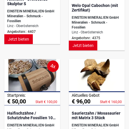
Skulptur S
Welo Opal Cabochon (mit
Zertifikat)
EINSTEIN MINERALIEN GmbH
Mineralien - Schmuck -
EINSTEIN MINERALIEN GmbH
Fossilien
Mineralien - Schmuck -
Linz - Oberösterreich
Fossilien
Angebotsnr.: 4407
Linz - Oberösterreich
Angebotsnr.: 4375
Jetzt bieten
Jetzt bieten
4x
Startpreis:
Aktuelles Gebot
€ 50,00
€ 96,00
Statt € 100,00
Statt € 160,00
Haifischzähne /
Saurierzahn / Mosasaurier
Schatztruhe Fossilien 100-
mit Matrix 3 Stück
120 Stück
EINSTEIN MINERALIEN GmbH
EINSTEIN MINERALIEN GmbH