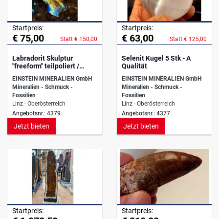
Startpreis:
Startpreis:
€ 75,00
€ 63,00
Statt € 150,00
Statt € 125,00
Labradorit Skulptur
Selenit Kugel 5 Stk - A
"freeform" teilpoliert /
Qualität
Madagaskar
EINSTEIN MINERALIEN GmbH
EINSTEIN MINERALIEN GmbH
Mineralien - Schmuck -
Mineralien - Schmuck -
Fossilien
Fossilien
Linz - Oberösterreich
Linz - Oberösterreich
Angebotsnr.: 4379
Angebotsnr.: 4377
Jetzt bieten
Jetzt bieten
Startpreis:
Startpreis: