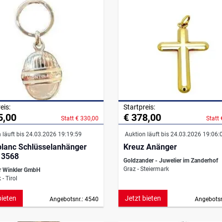
eis:
Startpreis:
5,00
€ 378,00
Statt € 330,00
Statt
 läuft bis 24.03.2026 19:19:59
Auktion läuft bis 24.03.2026 19:06:
lanc Schlüsselanhänger
Kreuz Anänger
 3568
Goldzander - Juwelier im Zanderhof
Graz - Steiermark
r Winkler GmbH
- Tirol
bieten
Jetzt bieten
Angebotsnr.: 4540
Angebotsn