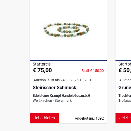
Startpreis:
Startpr
€ 75,00
€ 50
Statt € 150,00
Auktion läuft bis 24.03.2026 18:28:13
Auktion
Steirischer Schmuck
Grüne
Edelsteine Krampl HandelsGes.m.b.H
Trachte
Weißkirchen - Steiermark
Trofaiac
Jetzt bieten
Jetzt 
Angebotsnr.: 1092