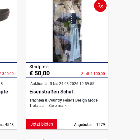
3x
Startpreis:
€ 50,00
 € 340,00
Statt € 100,00
58
Auktion läuft bis 24.03.2026 19:59:55
öpfe
Eisenstraßen Schal
Trachten & Country Feiler’s Design Mode
Trofaiach - Steiermark
Jetzt bieten
r.: 4543
Angebotsnr.: 1279