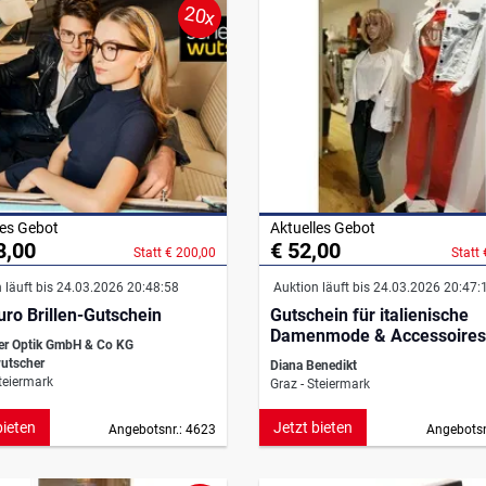
20x
les Gebot
Aktuelles Gebot
8,00
€ 52,00
Statt € 200,00
Statt
 läuft bis 24.03.2026 20:48:58
Auktion läuft bis 24.03.2026 20:47:
uro Brillen-Gutschein
Gutschein für italienische
Damenmode & Accessoires
r Optik GmbH & Co KG
utscher
Diana Benedikt
teiermark
Graz - Steiermark
bieten
Jetzt bieten
Angebotsnr.: 4623
Angebotsn