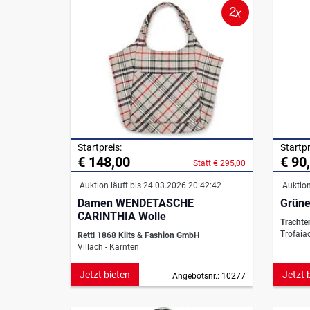
2x
Startpreis:
Startpr
€ 148,00
€ 90
Statt € 295,00
Auktion läuft bis 24.03.2026 20:42:42
Auktion
Damen WENDETASCHE
Grüne
CARINTHIA Wolle
Trachte
Trofaiac
Rettl 1868 Kilts & Fashion GmbH
Villach - Kärnten
Jetzt bieten
Jetzt 
Angebotsnr.: 10277