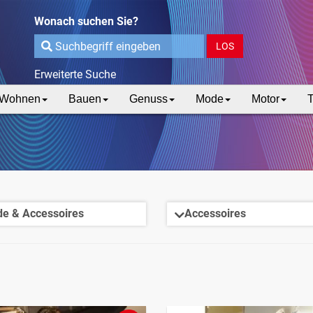
Wonach suchen Sie?
LOS
Erweiterte Suche
Wohnen
Bauen
Genuss
Mode
Motor
T