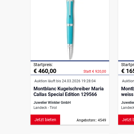
Startpreis:
Startpr
€ 460,00
€ 16
Statt € 920,00
Auktion läuft bis 24.03.2026 19:28:04
Auktion
Montblanc Kugelschreiber Maria
Montb
Callas Special Edition 129566
weiss
Juwelier Winkler GmbH
Juwelie
Landeck - Tirol
Landeck 
Jetzt bieten
Jetzt 
Angebotsnr.: 4549