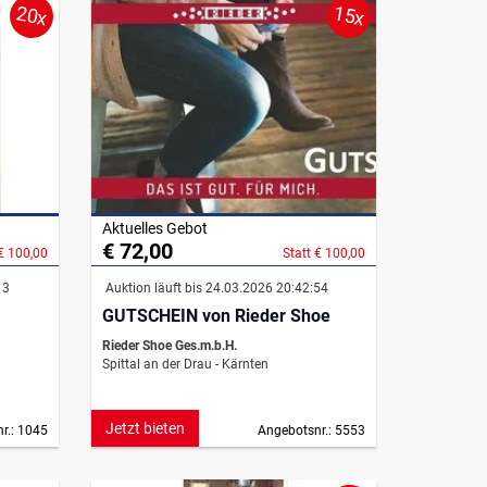
20x
15x
Aktuelles Gebot
€ 72,00
 € 100,00
Statt € 100,00
13
Auktion läuft bis 24.03.2026 20:42:54
GUTSCHEIN von Rieder Shoe
Rieder Shoe Ges.m.b.H.
Spittal an der Drau - Kärnten
Jetzt bieten
r.: 1045
Angebotsnr.: 5553