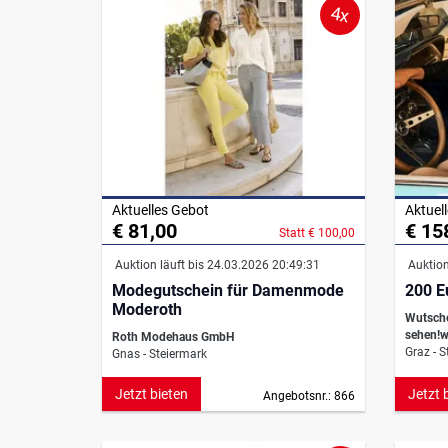
4x
Aktuelles Gebot
Aktuel
€ 81,00
€ 15
Statt € 100,00
Auktion läuft bis 24.03.2026 20:49:31
Auktion
Modegutschein für Damenmode
200 E
Moderoth
Wutsche
sehen!w
Roth Modehaus GmbH
Graz - S
Gnas - Steiermark
Jetzt bieten
Jetzt 
Angebotsnr.: 866