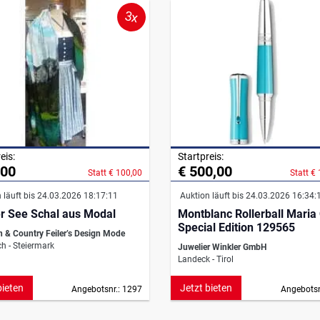
3x
eis:
Startpreis:
,00
€ 500,00
Statt € 100,00
Statt €
 läuft bis 24.03.2026 18:17:11
Auktion läuft bis 24.03.2026 16:34:
r See Schal aus Modal
Montblanc Rollerball Maria 
Special Edition 129565
n & Country Feiler’s Design Mode
h - Steiermark
Juwelier Winkler GmbH
Landeck - Tirol
bieten
Jetzt bieten
Angebotsnr.: 1297
Angebotsn