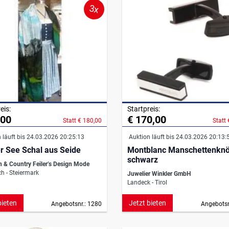
3x
eis:
Startpreis:
,00
€ 170,00
Statt € 180,00
Statt
 läuft bis 24.03.2026 20:25:13
Auktion läuft bis 24.03.2026 20:13:
r See Schal aus Seide
Montblanc Manschettenkn
schwarz
n & Country Feiler’s Design Mode
h - Steiermark
Juwelier Winkler GmbH
Landeck - Tirol
bieten
Jetzt bieten
Angebotsnr.: 1280
Angebotsn