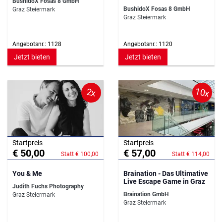
BushidoX Fosas 8 GmbH
BushidoX Fosas 8 GmbH
Graz Steiermark
Graz Steiermark
Angebotsnr.: 1128
Angebotsnr.: 1120
Jetzt bieten
Jetzt bieten
10x
2x
Startpreis
Startpreis
€ 50,00
€ 57,00
Statt € 100,00
Statt € 114,00
You & Me
Braination - Das Ultimative
Live Escape Game in Graz
Judith Fuchs Photography
Braination GmbH
Graz Steiermark
Graz Steiermark