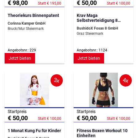
€ 98,00
€ 50,00
Statt € 195,00
Statt € 100,00
Theoriekurs Binnenpatent
Krav Maga
Selbstverteidigung 8
Corinna Kamper GmbH
Einheiten
BushidoX Fosas 8 GmbH
Bruck/Mur Steiermark
Graz Steiermark
Angebotsnr.: 229
Angebotsnr.: 1124
Jetzt bieten
Jetzt bieten
3x
4x
Startpreis
Startpreis
€ 50,00
€ 50,00
Statt € 100,00
Statt € 100,00
1 Monat Kung Fu für Kinder
Fitness Boxen Workout 10
Einheiten