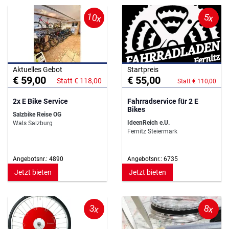
10x
5x
Aktuelles Gebot
Startpreis
€ 59,00
€ 55,00
Statt € 118,00
Statt € 110,00
2x E Bike Service
Fahrradservice für 2 E
Bikes
Salzbike Reise OG
IdeenReich e.U.
Wals Salzburg
Fernitz Steiermark
Angebotsnr.: 4890
Angebotsnr.: 6735
Jetzt bieten
Jetzt bieten
3x
8x