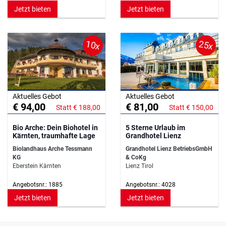
Jetzt bieten
Jetzt bieten
10x
25x
Aktuelles Gebot
Aktuelles Gebot
€ 94,00
€ 81,00
Statt € 188,00
Statt € 150,00
Bio Arche: Dein Biohotel in
5 Sterne Urlaub im
Kärnten, traumhafte Lage
Grandhotel Lienz
Biolandhaus Arche Tessmann
Grandhotel Lienz BetriebsGmbH
KG
& CoKg
Eberstein Kärnten
Lienz Tirol
Angebotsnr.: 1885
Angebotsnr.: 4028
Jetzt bieten
Jetzt bieten