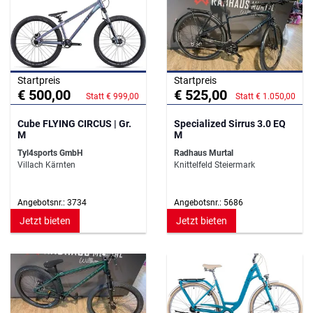
Startpreis
Startpreis
€ 500,00
€ 525,00
Statt € 999,00
Statt € 1.050,00
Cube FLYING CIRCUS | Gr.
Specialized Sirrus 3.0 EQ
M
M
Tyl4sports GmbH
Radhaus Murtal
Villach Kärnten
Knittelfeld Steiermark
Angebotsnr.: 3734
Angebotsnr.: 5686
Jetzt bieten
Jetzt bieten