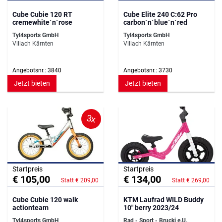
Cube Cubie 120 RT
Cube Elite 240 C:62 Pro
cremewhite´n´rose
carbon´n´blue´n´red
Tyl4sports GmbH
Tyl4sports GmbH
Villach Kärnten
Villach Kärnten
Angebotsnr.: 3840
Angebotsnr.: 3730
Jetzt bieten
Jetzt bieten
3x
Startpreis
Startpreis
€ 105,00
€ 134,00
Statt € 209,00
Statt € 269,00
Cube Cubie 120 walk
KTM Laufrad WILD Buddy
actionteam
10" berry 2023/24
Tyl4sports GmbH
Rad - Sport - Brucki e.U.