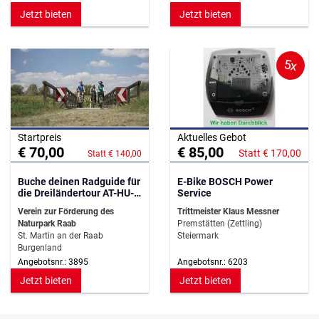
Jetzt bieten
Jetzt bieten
5x
Startpreis
Aktuelles Gebot
€ 70,00
€ 85,00
Statt € 170,00
Statt € 140,00
Buche deinen Radguide für
E-Bike BOSCH Power
die Dreiländertour AT-HU-
Service
SLO
Verein zur Förderung des
Trittmeister Klaus Messner
Naturpark Raab
Premstätten (Zettling)
St. Martin an der Raab
Steiermark
Burgenland
Angebotsnr.: 3895
Angebotsnr.: 6203
Jetzt bieten
Jetzt bieten