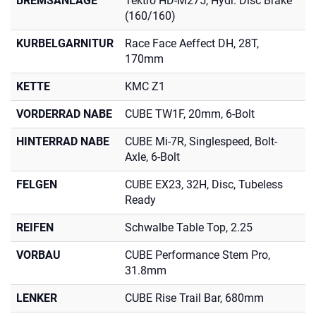
BREMSANLAGE
Tektro HD-M275, Hydr. Disc Brake
(160/160)
KURBELGARNITUR
Race Face Aeffect DH, 28T,
170mm
KETTE
KMC Z1
VORDERRAD NABE
CUBE TW1F, 20mm, 6-Bolt
HINTERRAD NABE
CUBE Mi-7R, Singlespeed, Bolt-
Axle, 6-Bolt
FELGEN
CUBE EX23, 32H, Disc, Tubeless
Ready
REIFEN
Schwalbe Table Top, 2.25
VORBAU
CUBE Performance Stem Pro,
31.8mm
LENKER
CUBE Rise Trail Bar, 680mm