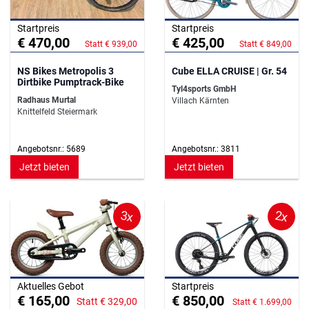
Startpreis
Startpreis
€ 470,00
€ 425,00
Statt € 939,00
Statt € 849,00
NS Bikes Metropolis 3
Cube ELLA CRUISE | Gr. 54
Dirtbike Pumptrack-Bike
Tyl4sports GmbH
Radhaus Murtal
Villach Kärnten
Knittelfeld Steiermark
Angebotsnr.: 5689
Angebotsnr.: 3811
Jetzt bieten
Jetzt bieten
3x
2x
Aktuelles Gebot
Startpreis
€ 165,00
€ 850,00
Statt € 329,00
Statt € 1.699,00