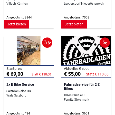
Villach Kärnten
Leobersdorf Niederösterreich
Angebotsnr.: 3844
Angebotsnr.: 7008
Jetzt bieten
Jetzt bieten
10x
5x
Startpreis
Aktuelles Gebot
€ 69,00
€ 55,00
Statt € 110,00
Statt € 138,00
2x E Bike Service
Fahrradservice für 2 E
Bikes
Salzbike Reise OG
IdeenReich e.U.
Wals Salzburg
Fernitz Steiermark
Angebotsnr.: 434
Angebotsnr.: 3601