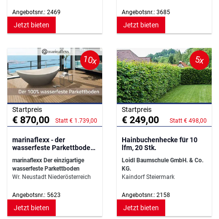
Angebotsnr.: 2469
Angebotsnr.: 3685
Jetzt bieten
Jetzt bieten
10x
5x
Startpreis
Startpreis
€ 870,00
€ 249,00
Statt € 1.739,00
Statt € 498,00
marinaflexx - der
Hainbuchenhecke für 10
wasserfeste Parkettboden
lfm, 20 Stk.
für Ihr Bad
marinaflexx Der einzigartige
Loidl Baumschule GmbH. & Co.
wasserfeste Parkettboden
KG.
Wr. Neustadt Niederösterreich
Kaindorf Steiermark
Angebotsnr.: 5623
Angebotsnr.: 2158
Jetzt bieten
Jetzt bieten