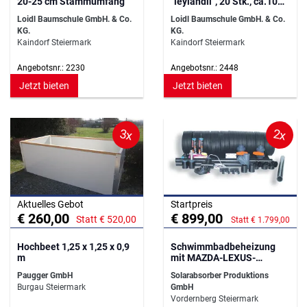
20-25 cm Stammumfang
`leylandii´, 20 Stk., ca.10
lfm.
Loidl Baumschule GmbH. & Co.
Loidl Baumschule GmbH. & Co.
KG.
KG.
Kaindorf Steiermark
Kaindorf Steiermark
Angebotsnr.: 2230
Angebotsnr.: 2448
Jetzt bieten
Jetzt bieten
3x
2x
Aktuelles Gebot
Startpreis
€ 260,00
€ 899,00
Statt € 520,00
Statt € 1.799,00
Hochbeet 1,25 x 1,25 x 0,9
Schwimmbadbeheizung
m
mit MAZDA-LEXUS-
Absorber-Set 1.6
Paugger GmbH
Solarabsorber Produktions
Burgau Steiermark
GmbH
Vordernberg Steiermark