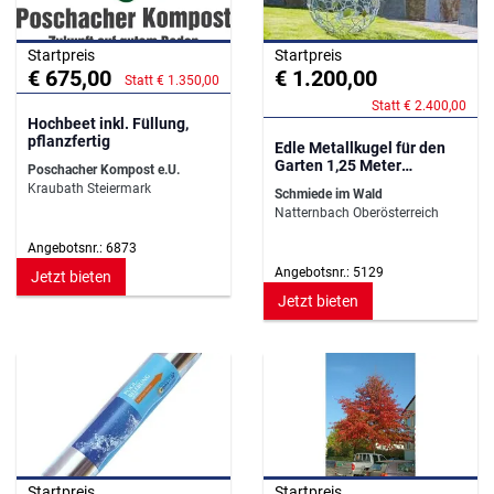
Startpreis
Startpreis
€ 675,00
€ 1.200,00
Statt € 1.350,00
Statt € 2.400,00
Hochbeet inkl. Füllung,
pflanzfertig
Edle Metallkugel für den
Garten 1,25 Meter
Poschacher Kompost e.U.
Durchmesser
Kraubath Steiermark
Schmiede im Wald
Natternbach Oberösterreich
Angebotsnr.: 6873
Angebotsnr.: 5129
Jetzt bieten
Jetzt bieten
Startpreis
Startpreis