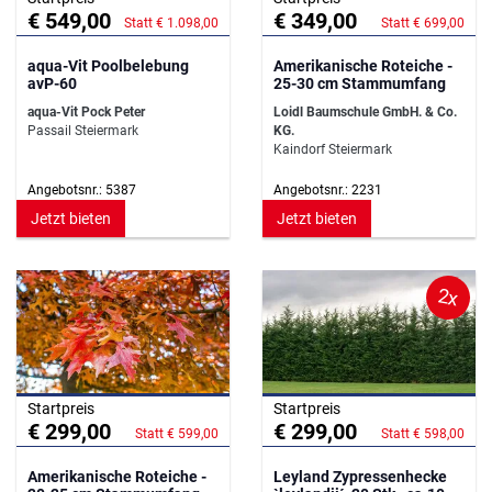
€ 549,00
€ 349,00
Statt € 1.098,00
Statt € 699,00
aqua-Vit Poolbelebung
Amerikanische Roteiche -
avP-60
25-30 cm Stammumfang
aqua-Vit Pock Peter
Loidl Baumschule GmbH. & Co.
Passail Steiermark
KG.
Kaindorf Steiermark
Angebotsnr.: 5387
Angebotsnr.: 2231
Jetzt bieten
Jetzt bieten
2x
Startpreis
Startpreis
€ 299,00
€ 299,00
Statt € 599,00
Statt € 598,00
Amerikanische Roteiche -
Leyland Zypressenhecke