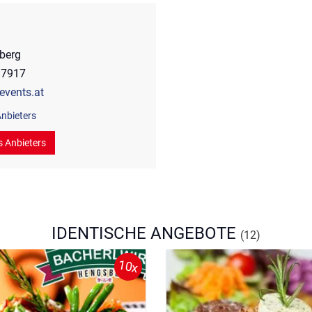
berg
87917
events.at
nbieters
s Anbieters
IDENTISCHE ANGEBOTE
(12)
10x