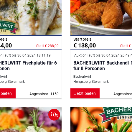
preis
Startpreis
44,00
€ 138,00
Statt € 288,00
Statt €
n läuft bis 30.04.2024 18:11:19
Auktion läuft bis 30.04.2024 20:49:
ERLWIRT Fischplatte für 6
BACHERLWIRT Backhendl-P
onen
für 8 Personen
lwirt
Bacherlwirt
erg Steiermark
Hengsberg Steiermark
 bieten
Jetzt bieten
Angebotsnr.: 1150
Angebotsnr
10x