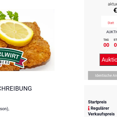
aktu
€
Statt
AUKTI
TAG
ST
00
0
Aukti
Identische A
CHREIBUNG
Startpreis
Regulärer
son),
Verkaufspreis