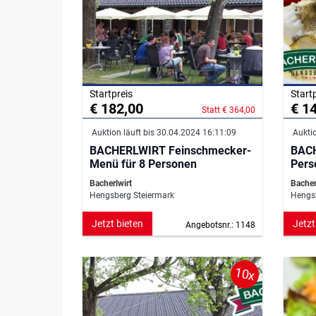
Startpreis
Start
€ 182,00
€ 1
Statt € 364,00
Auktion läuft bis 30.04.2024 16:11:09
Auktio
BACHERLWIRT Feinschmecker-
BACH
Menü für 8 Personen
Pers
Bacherlwirt
Bacher
Hengsberg Steiermark
Hengsb
Jetzt bieten
Jetzt
Angebotsnr.: 1148
10x