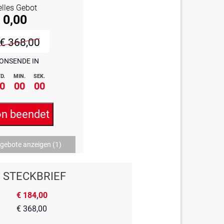
elles Gebot
 0,00
€ 368,00
ONSENDE IN
D.
MIN.
SEK.
0
00
00
on beendet
ngebote anzeigen
(1)
STECKBRIEF
€ 184,00
€ 368,00