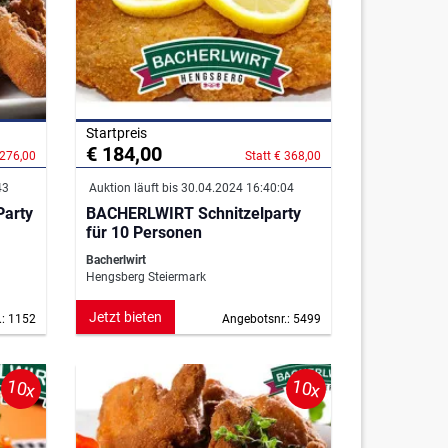
Startpreis
€ 184,00
 276,00
Statt € 368,00
43
Auktion läuft bis 30.04.2024 16:40:04
arty
BACHERLWIRT Schnitzelparty
für 10 Personen
Bacherlwirt
Hengsberg Steiermark
Jetzt bieten
.: 1152
Angebotsnr.: 5499
10x
10x