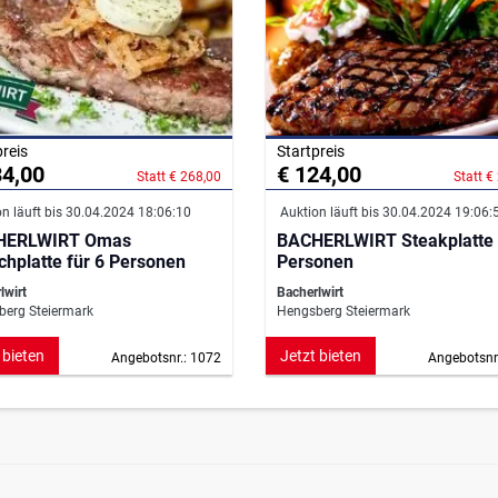
preis
Startpreis
34,00
€ 124,00
Statt € 268,00
Statt €
n läuft bis 30.04.2024 18:06:10
Auktion läuft bis 30.04.2024 19:06:
HERLWIRT Omas
BACHERLWIRT Steakplatte 
schplatte für 6 Personen
Personen
lwirt
Bacherlwirt
erg Steiermark
Hengsberg Steiermark
 bieten
Jetzt bieten
Angebotsnr.: 1072
Angebotsnr