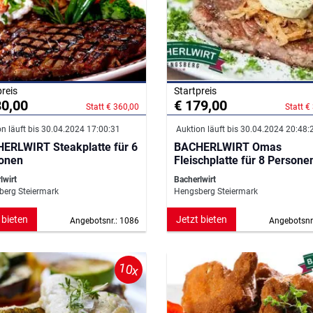
preis
Startpreis
80,00
€ 179,00
Statt € 360,00
Statt €
n läuft bis 30.04.2024 17:00:31
Auktion läuft bis 30.04.2024 20:48:
ERLWIRT Steakplatte für 6
BACHERLWIRT Omas
onen
Fleischplatte für 8 Persone
lwirt
Bacherlwirt
erg Steiermark
Hengsberg Steiermark
 bieten
Jetzt bieten
Angebotsnr.: 1086
Angebotsnr
10x