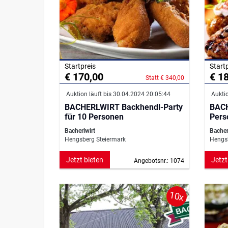
Startpreis
Start
€ 170,00
€ 1
Statt € 340,00
Auktion läuft bis 30.04.2024 20:05:44
Auktio
BACHERLWIRT Backhendl-Party
BACH
für 10 Personen
Pers
Bacherlwirt
Bacher
Hengsberg Steiermark
Hengsb
Jetzt bieten
Jetzt
Angebotsnr.: 1074
10x