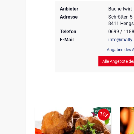
Anbieter
Bacherlwirt
Adresse
Schrötten 5
8411 Hengs
Telefon
0699 / 118
E-Mail
info@mally-
Angaben des A
Alle Angebote de
10x