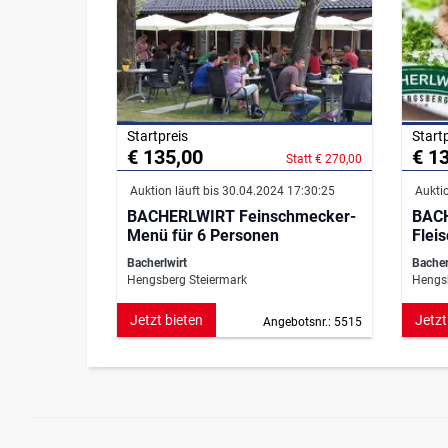
Startpreis
Start
€ 135,00
€ 1
Statt € 270,00
Auktion läuft bis 30.04.2024 17:30:25
Auktio
BACHERLWIRT Feinschmecker-
BAC
Menü für 6 Personen
Flei
Bacherlwirt
Bacher
Hengsberg Steiermark
Hengsb
Jetzt bieten
Jetzt
Angebotsnr.: 5515