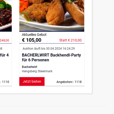
Aktuelles Gebot
€ 105,00
Statt € 210,00
 248,00
58
Auktion läuft bis 30.04.2024 16:24:29
für 4
BACHERLWIRT Backhendl-Party
für 6 Personen
Bacherlwirt
Hengsberg Steiermark
Jetzt bieten
.: 1110
Angebotsnr.: 1118