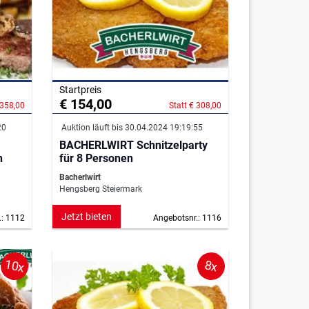
Startpreis
€ 154,00
 358,00
Statt € 308,00
20
Auktion läuft bis 30.04.2024 19:19:55
BACHERLWIRT Schnitzelparty
n
für 8 Personen
Bacherlwirt
Hengsberg Steiermark
Jetzt bieten
.: 1112
Angebotsnr.: 1116
10x
8x