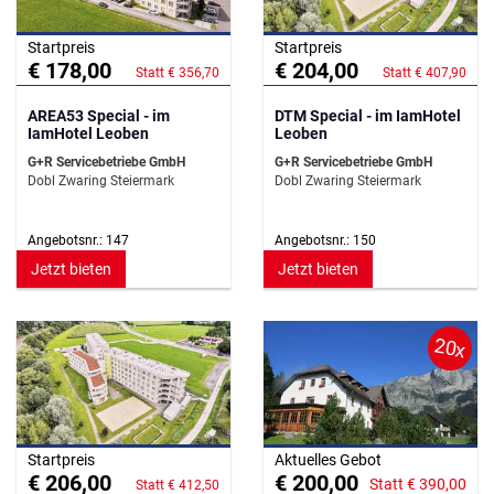
Startpreis
Startpreis
€ 178,00
€ 204,00
Statt € 356,70
Statt € 407,90
AREA53 Special - im
DTM Special - im IamHotel
IamHotel Leoben
Leoben
G+R Servicebetriebe GmbH
G+R Servicebetriebe GmbH
Dobl Zwaring Steiermark
Dobl Zwaring Steiermark
Angebotsnr.: 147
Angebotsnr.: 150
Jetzt bieten
Jetzt bieten
20x
Startpreis
Aktuelles Gebot
€ 206,00
€ 200,00
Statt € 390,00
Statt € 412,50