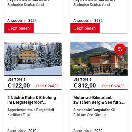
Seeboden Deutschland
Seeboden Deutschland
Angebotsnr.: 3927
Angebotsnr.: 3932
Jetzt bieten
Jetzt bieten
5x
Startpreis
Startpreis
€ 122,00
€ 312,00
Statt € 244,00
Statt € 624,00
2 Nächte Ruhe & Erholung
Motorrad-Bikeurlaub
im Bergsteigerdorf
zwischen Berg & See für 2
Kartitsch
Personen
Appartementhaus Bergkristall
Strandhotel Burgstaller KG
Kartitsch Tirol
Feld am See Kärnten
Angebotsnr.: 2010
Angebotsnr.: 2030