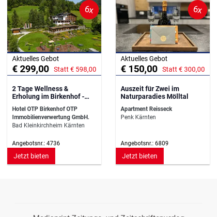
6x
6x
Aktuelles Gebot
Aktuelles Gebot
€ 299,00
€ 150,00
Statt € 598,00
Statt € 300,00
2 Tage Wellness &
Auszeit für Zwei im
Erholung im Birkenhof -
Naturparadies Mölltal
Neue Zimmer!
Hotel OTP Birkenhof OTP
Apartment Reisseck
Immobilienverwertung GmbH.
Penk Kärnten
Bad Kleinkirchheim Kärnten
Angebotsnr.: 4736
Angebotsnr.: 6809
Jetzt bieten
Jetzt bieten