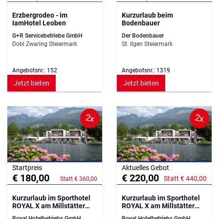
Erzbergrodeo - im
Kurzurlaub beim
IamHotel Leoben
Bodenbauer
G+R Servicebetriebe GmbH
Der Bodenbauer
Dobl Zwaring Steiermark
St. Ilgen Steiermark
Angebotsnr.: 152
Angebotsnr.: 1319
Jetzt bieten
Jetzt bieten
2x
2x
Startpreis
Aktuelles Gebot
€ 180,00
€ 220,00
Statt € 440,00
Statt € 360,00
Kurzurlaub im Sporthotel
Kurzurlaub im Sporthotel
ROYAL X am Millstätter
ROYAL X am Millstätter
See
See
Royal Hotelbetriebs GmbH
Royal Hotelbetriebs GmbH