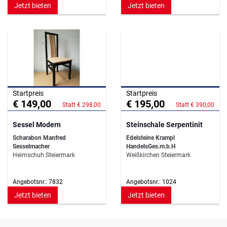
Jetzt bieten
Jetzt bieten
Startpreis
Startpreis
€ 149,00
€ 195,00
Statt € 298,00
Statt € 390,00
Sessel Modern
Steinschale Serpentinit
Scharabon Manfred
Edelsteine Krampl
Sesselmacher
HandelsGes.m.b.H
Heimschuh Steiermark
Weißkirchen Steiermark
Angebotsnr.: 7832
Angebotsnr.: 1024
Jetzt bieten
Jetzt bieten