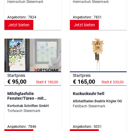
Heimschuh Steiermark
Heimschuh Steiermark
Angebotsnr.: 7824
Angebotsnr.: 7831
Jetzt bieten
Jetzt bieten
Startpreis
Startpreis
€ 95,00
€ 165,00
Statt € 190,00
Statt € 330,00
Milchglasfolie
Kuckucksuhr hell
Fenster/Türen - mit
Altstadtladen Beatrix Kögler OG
Dekormuster
Kortschak Schriften GmbH
Feldbach Steiermark
Trofaiach Steiermark
Angebotsnr.: 7846
Angebotsnr.: 5031