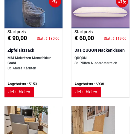
20x
4x
Startpreis
Startpreis
€ 90,00
€ 60,00
Statt € 180,00
Statt € 119,00
Zipfelsitzsack
Das QUQON Nackenkissen
MM Matratzen Manufaktur
QUQON
GmbH
St. Pölten Niederösterreich
St. Andrä Kärnten
Angebotsnr.: 5153
Angebotsnr.: 6938
Jetzt bieten
Jetzt bieten