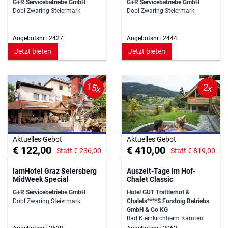
G+R Servicebetriebe GmbH
G+R Servicebetriebe GmbH
Dobl Zwaring Steiermark
Dobl Zwaring Steiermark
Angebotsnr.: 2427
Angebotsnr.: 2444
Jetzt bieten
Jetzt bieten
15x
2x
Aktuelles Gebot
Aktuelles Gebot
€ 122,00
€ 410,00
Statt € 236,00
Statt € 819,00
IamHotel Graz Seiersberg
Auszeit-Tage im Hof-
MidWeek Special
Chalet Classic
G+R Servicebetriebe GmbH
Hotel GUT Trattlerhof &
Dobl Zwaring Steiermark
Chalets****S Forstnig Betriebs
GmbH & Co KG
Bad Kleinkirchheim Kärnten