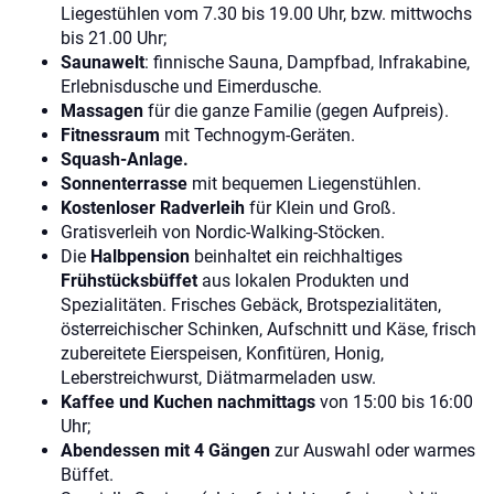
Liegestühlen vom 7.30 bis 19.00 Uhr, bzw. mittwochs
bis 21.00 Uhr;
Saunawelt
: finnische Sauna, Dampfbad, Infrakabine,
Erlebnisdusche und Eimerdusche.
Massagen
für die ganze Familie (gegen Aufpreis).
Fitnessraum
mit Technogym-Geräten.
Squash-Anlage.
Sonnenterrasse
mit bequemen Liegenstühlen.
Kostenloser Radverleih
für Klein und Groß.
Gratisverleih von Nordic-Walking-Stöcken.
Die
Halbpension
beinhaltet ein reichhaltiges
Frühstücksbüffet
aus lokalen Produkten und
Spezialitäten. Frisches Gebäck, Brotspezialitäten,
österreichischer Schinken, Aufschnitt und Käse, frisch
zubereitete Eierspeisen, Konfitüren, Honig,
Leberstreichwurst, Diätmarmeladen usw.
Kaffee und Kuchen nachmittags
von 15:00 bis 16:00
Uhr;
Abendessen mit 4 Gängen
zur Auswahl oder warmes
Büffet.