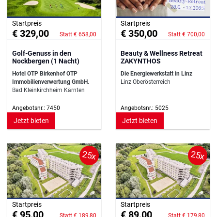
Startpreis
Startpreis
€ 329,00
€ 350,00
Statt € 658,00
Statt € 700,00
Golf-Genuss in den
Beauty & Wellness Retreat
Nockbergen (1 Nacht)
ZAKYNTHOS
Hotel OTP Birkenhof OTP
Die Energiewerkstatt in Linz
Immobilienverwertung GmbH.
Linz Oberösterreich
Bad Kleinkirchheim Kärnten
Angebotsnr.: 7450
Angebotsnr.: 5025
Jetzt bieten
Jetzt bieten
25x
25x
Startpreis
Startpreis
€ 95,00
€ 89,00
Statt € 189,80
Statt € 179,80