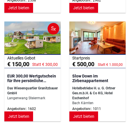
Angebotsnr.: 2538
Angebotsnr.: 2962
Jetzt bieten
Jetzt bieten
5x
Aktuelles Gebot
Startpreis
€ 150,00
€ 500,00
Statt € 300,00
Statt € 1.000,00
EUR 300,00 Wertgutschein
Slow Down im
für Ihre persönliche
Zirbenappartement
Auszeit
Das Wiesenquartier Granitzbauer
Hotelbetriebe H. u. G. Ortner
GmbH
Ges.m.b.H. & Co KG, Hotel
Langenwang Steiermark
Eschenhof
Bach Kärnten
Angebotsnr.: 1602
Angebotsnr.: 1011
Jetzt bieten
Jetzt bieten