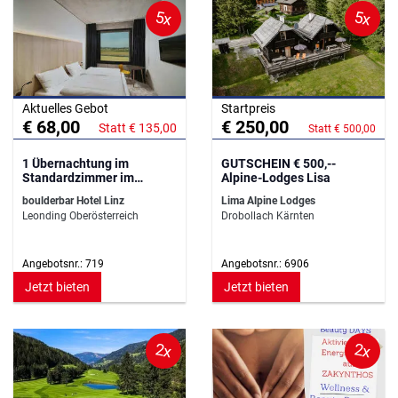
5x
5x
Aktuelles Gebot
Startpreis
€ 68,00
€ 250,00
Statt € 135,00
Statt € 500,00
1 Übernachtung im
GUTSCHEIN € 500,--
Standardzimmer im
Alpine-Lodges Lisa
boulderbar Hotel
boulderbar Hotel Linz
Lima Alpine Lodges
Leonding Oberösterreich
Drobollach Kärnten
Angebotsnr.: 719
Angebotsnr.: 6906
Jetzt bieten
Jetzt bieten
2x
2x