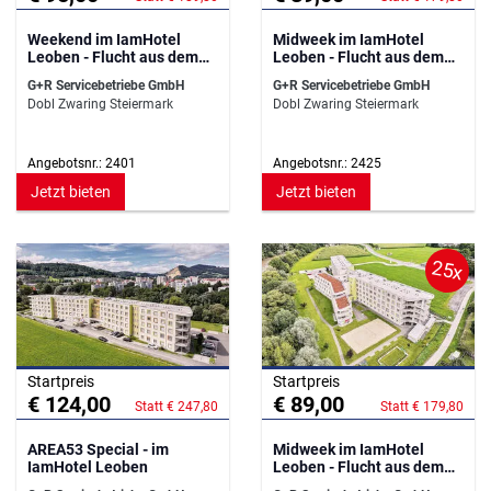
Weekend im IamHotel
Midweek im IamHotel
Leoben - Flucht aus dem
Leoben - Flucht aus dem
Alltag
Alltag
G+R Servicebetriebe GmbH
G+R Servicebetriebe GmbH
Dobl Zwaring Steiermark
Dobl Zwaring Steiermark
Angebotsnr.: 2401
Angebotsnr.: 2425
Jetzt bieten
Jetzt bieten
25x
Startpreis
Startpreis
€ 124,00
€ 89,00
Statt € 247,80
Statt € 179,80
AREA53 Special - im
Midweek im IamHotel
IamHotel Leoben
Leoben - Flucht aus dem
Alltag