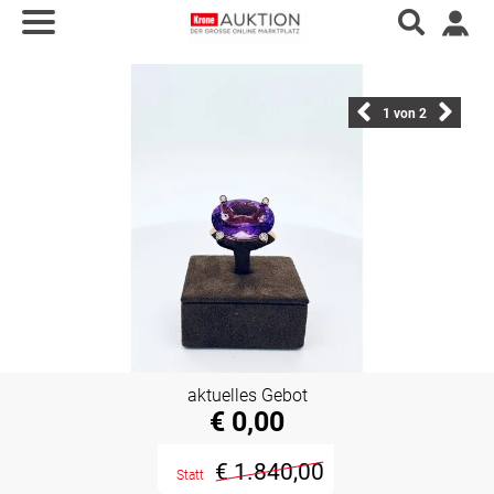
1
von 2
aktuelles Gebot
€ 0,00
€ 1.840,00
Statt