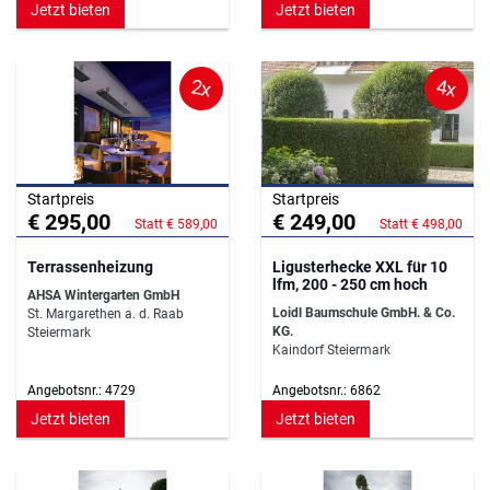
Jetzt bieten
Jetzt bieten
2x
4x
Startpreis
Startpreis
€ 295,00
€ 249,00
Statt € 589,00
Statt € 498,00
Terrassenheizung
Ligusterhecke XXL für 10
lfm, 200 - 250 cm hoch
AHSA Wintergarten GmbH
Loidl Baumschule GmbH. & Co.
St. Margarethen a. d. Raab
KG.
Steiermark
Kaindorf Steiermark
Angebotsnr.: 4729
Angebotsnr.: 6862
Jetzt bieten
Jetzt bieten