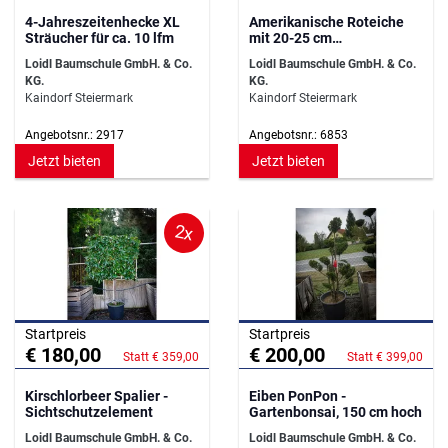
4-Jahreszeitenhecke XL
Amerikanische Roteiche
Sträucher für ca. 10 lfm
mit 20-25 cm
Stammumfang
Loidl Baumschule GmbH. & Co.
Loidl Baumschule GmbH. & Co.
KG.
KG.
Kaindorf Steiermark
Kaindorf Steiermark
Angebotsnr.: 2917
Angebotsnr.: 6853
Jetzt bieten
Jetzt bieten
2x
Startpreis
Startpreis
€ 180,00
€ 200,00
Statt € 359,00
Statt € 399,00
Kirschlorbeer Spalier -
Eiben PonPon -
Sichtschutzelement
Gartenbonsai, 150 cm hoch
Loidl Baumschule GmbH. & Co.
Loidl Baumschule GmbH. & Co.