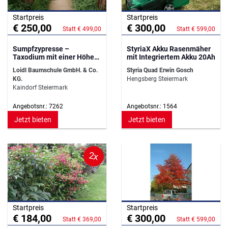
Startpreis
Startpreis
€ 250,00
€ 300,00
Statt € 499,00
Statt € 599,00
Sumpfzypresse –
StyriaX Akku Rasenmäher
Taxodium mit einer Höhe
mit Integriertem Akku 20Ah
von 400–450 cm
Loidl Baumschule GmbH. & Co.
Styria Quad Erwin Gosch
KG.
Hengsberg Steiermark
Kaindorf Steiermark
Angebotsnr.: 7262
Angebotsnr.: 1564
Jetzt bieten
Jetzt bieten
2x
Startpreis
Startpreis
€ 184,00
€ 300,00
Statt € 369,00
Statt € 599,00