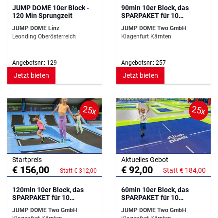
JUMP DOME 10er Block -
90min 10er Block, das
120 Min Sprungzeit
SPARPAKET für 10
Eintritte!
JUMP DOME Linz
JUMP DOME Two GmbH
Leonding Oberösterreich
Klagenfurt Kärnten
Angebotsnr.: 129
Angebotsnr.: 257
Jetzt bieten
Jetzt bieten
25x
25x
Startpreis
Aktuelles Gebot
€ 156,00
€ 92,00
Statt € 184,00
Statt € 312,00
120min 10er Block, das
60min 10er Block, das
SPARPAKET für 10
SPARPAKET für 10
Eintritte!
Eintritte!
JUMP DOME Two GmbH
JUMP DOME Two GmbH