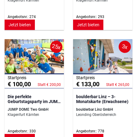
Klagenfurt Kärnten
Klagenfurt Kärnten
Angebotsnr.: 274
Angebotsnr.: 293
Jetzt bieten
Jetzt bieten
25x
3x
Startpreis
Startpreis
€ 100,00
€ 133,00
Statt € 200,00
Statt € 265,00
Die perfekte
boulderbar Linz – 3-
Geburtstagsparty im JUMP
Monatskarte (Erwachsene)
DOME!
JUMP DOME Two GmbH
boulderbar Linz GmbH
Klagenfurt Kärnten
Leonding Oberösterreich
Angebotsnr.: 330
Angebotsnr.: 778