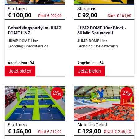
Startpreis
Startpreis
€ 100,00
€ 92,00
Statt € 200,00
Statt € 184,00
Geburtstagsparty im JUMP
JUMP DOME 10er Block -
DOME LINZ
60 Min Sprungzeit
JUMP DOME Linz
JUMP DOME Linz
Leonding Oberösterreich
Leonding Oberösterreich
Angebotsnr.: 94
Angebotsnr.: 54
Jetzt bieten
Jetzt bieten
25x
25x
Startpreis
Aktuelles Gebot
€ 156,00
€ 128,00
Statt € 256,00
Statt € 312,00