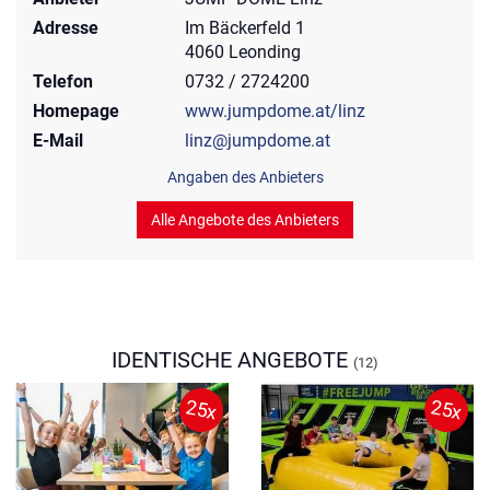
Adresse
Im Bäckerfeld 1
4060 Leonding
Telefon
0732 / 2724200
Homepage
www.jumpdome.at/linz
E-Mail
linz@jumpdome.at
Angaben des Anbieters
Alle Angebote des Anbieters
IDENTISCHE ANGEBOTE
(12)
25x
25x