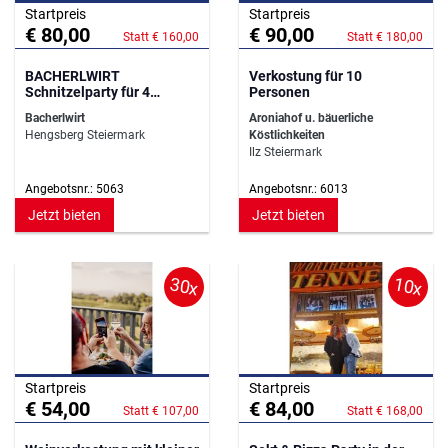
Startpreis
Startpreis
€ 80,00
€ 90,00
Statt € 160,00
Statt € 180,00
BACHERLWIRT
Verkostung für 10
Schnitzelparty für 4
Personen
Personen
Bacherlwirt
Aroniahof u. bäuerliche
Hengsberg Steiermark
Köstlichkeiten
Ilz Steiermark
Angebotsnr.: 5063
Angebotsnr.: 6013
Jetzt bieten
Jetzt bieten
30x
10x
Startpreis
Startpreis
€ 54,00
€ 84,00
Statt € 107,00
Statt € 168,00