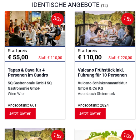
IDENTISCHE ANGEBOTE
(12)
30x
15x
Startpreis
Startpreis
€ 55,00
€ 110,00
Statt € 110,00
Statt € 220,00
Tapas & Cava für 4
Vulcano Frühstück inkl.
Personen im Cuadro
Führung für 10 Personen
SQ Gastronomie GmbH SQ
Vulcano Schinkenmanufaktur
Gastronomie GmbH
GmbH & Co KG
Wien Wien
Auersbach Steiermark
Angebotsnr.: 661
Angebotsnr.: 2824
Jetzt bieten
Jetzt bieten
15x
10x