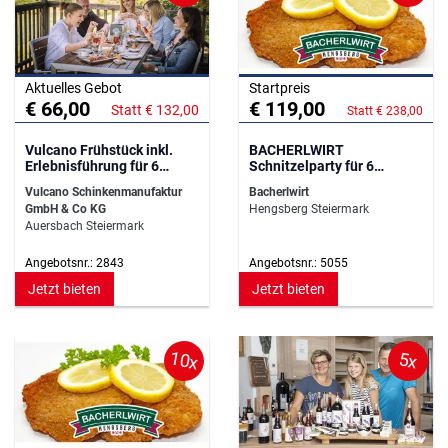
Aktuelles Gebot
Startpreis
€ 66,00
€ 119,00
Statt € 132,00
Statt € 238,00
Vulcano Frühstück inkl.
BACHERLWIRT
Erlebnisführung für 6
Schnitzelparty für 6
Personen
Personen
Vulcano Schinkenmanufaktur
Bacherlwirt
GmbH & Co KG
Hengsberg Steiermark
Auersbach Steiermark
Angebotsnr.: 2843
Angebotsnr.: 5055
Jetzt bieten
Jetzt bieten
10x
5x