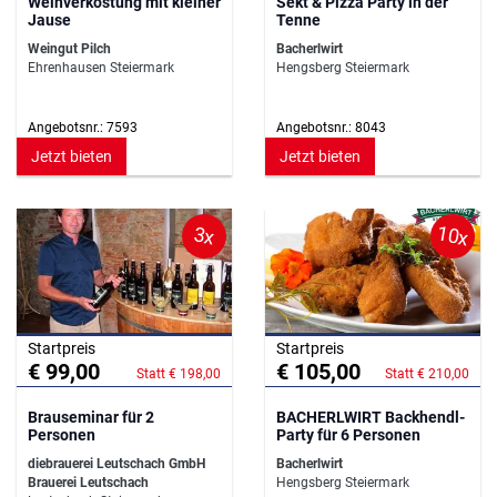
Weinverkostung mit kleiner
Sekt & Pizza Party in der
Jause
Tenne
Weingut Pilch
Bacherlwirt
Ehrenhausen Steiermark
Hengsberg Steiermark
Angebotsnr.: 7593
Angebotsnr.: 8043
Jetzt bieten
Jetzt bieten
10x
3x
Startpreis
Startpreis
€ 99,00
€ 105,00
Statt € 198,00
Statt € 210,00
Brauseminar für 2
BACHERLWIRT Backhendl-
Personen
Party für 6 Personen
diebrauerei Leutschach GmbH
Bacherlwirt
Brauerei Leutschach
Hengsberg Steiermark