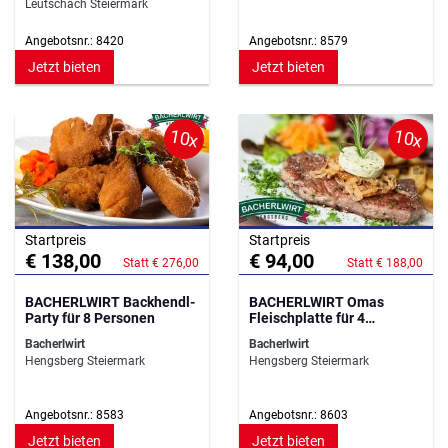
Leutschach Steiermark
Angebotsnr.: 8420
Angebotsnr.: 8579
Jetzt bieten
Jetzt bieten
10x
10x
Startpreis
Startpreis
€ 138,00
€ 94,00
Statt € 276,00
Statt € 188,00
BACHERLWIRT Backhendl-
BACHERLWIRT Omas
Party für 8 Personen
Fleischplatte für 4
Personen
Bacherlwirt
Bacherlwirt
Hengsberg Steiermark
Hengsberg Steiermark
Angebotsnr.: 8583
Angebotsnr.: 8603
Jetzt bieten
Jetzt bieten