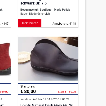
schwarz Gr. 7,5
ak
Bequemschuh-Boutique - Mario Pollak
Baden Niederösterreich
Jetzt bieten
.: 4147
Angebotsnr.: 4148
Startpreis
€ 80,00
 169,00
Statt € 159,00
38
Auktion läuft bis 01.04.2025 17:01:28
rt.
Loints Natural Dark Grey Gr. 36