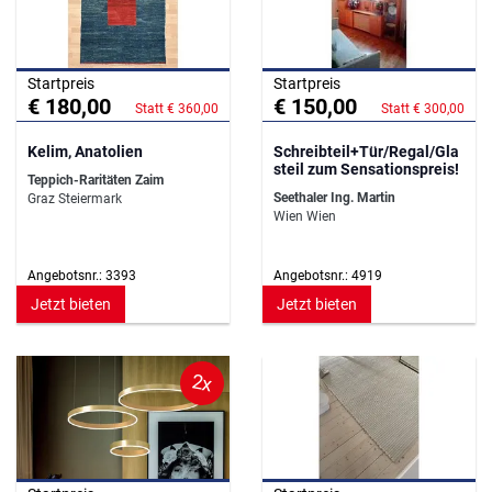
Startpreis
Startpreis
€ 180,00
€ 150,00
Statt € 360,00
Statt € 300,00
Kelim, Anatolien
Schreibteil+Tür/Regal/Gla
steil zum Sensationspreis!
Teppich-Raritäten Zaim
Seethaler Ing. Martin
Graz Steiermark
Wien Wien
Angebotsnr.: 3393
Angebotsnr.: 4919
Jetzt bieten
Jetzt bieten
2x