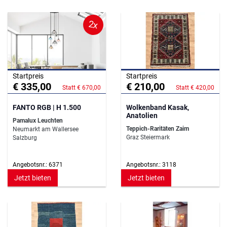
2x
Startpreis
Startpreis
€ 335,00
€ 210,00
Statt € 670,00
Statt € 420,00
FANTO RGB | H 1.500
Wolkenband Kasak,
Anatolien
Pamalux Leuchten
Teppich-Raritäten Zaim
Neumarkt am Wallersee
Graz Steiermark
Salzburg
Angebotsnr.: 6371
Angebotsnr.: 3118
Jetzt bieten
Jetzt bieten