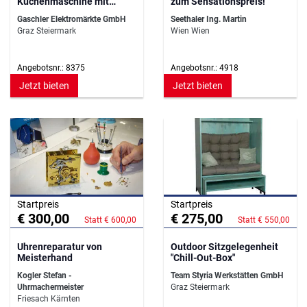
Küchenmaschine mit
zum Sensationspreis!
Waage und 1600 Watt
Gaschler Elektromärkte GmbH
Seethaler Ing. Martin
Graz Steiermark
Wien Wien
Angebotsnr.: 8375
Angebotsnr.: 4918
Jetzt bieten
Jetzt bieten
Startpreis
Startpreis
€ 300,00
€ 275,00
Statt € 600,00
Statt € 550,00
Uhrenreparatur von
Outdoor Sitzgelegenheit
Meisterhand
"Chill-Out-Box"
Kogler Stefan -
Team Styria Werkstätten GmbH
Uhrmachermeister
Graz Steiermark
Friesach Kärnten