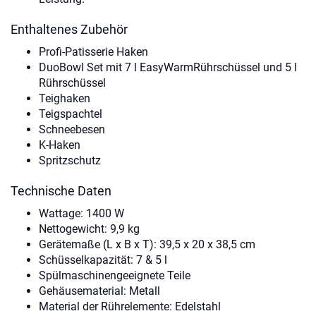
Enthaltenes Zubehör
Profi-Patisserie Haken
DuoBowl Set mit 7 l EasyWarmRührschüssel und 5 l
Rührschüssel
Teighaken
Teigspachtel
Schneebesen
K-Haken
Spritzschutz
Technische Daten
Wattage: 1400 W
Nettogewicht: 9,9 kg
Gerätemaße (L x B x T): 39,5 x 20 x 38,5 cm
Schüsselkapazität: 7 & 5 l
Spülmaschinengeeignete Teile
Gehäusematerial: Metall
Material der Rührelemente: Edelstahl