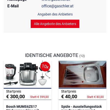
E-Mail
office@gaschler.at
Angaben des Anbieters
Alle Angebote des Anbieters
IDENTISCHE ANGEBOTE
(12)
10x
Startpreis
Startpreis
€ 300,00
€ 40,00
Statt € 599,00
Statt € 80,00
Bosch MUMS6ZS17
Spüle - Ausstellungsstück