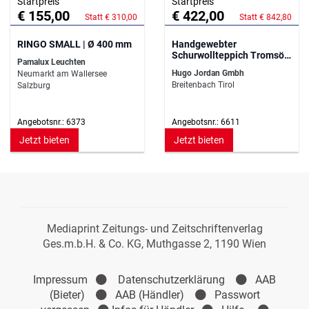
Startpreis
Startpreis
€ 155,00
€ 422,00
Statt € 310,00
Statt € 842,80
RINGO SMALL | Ø 400 mm
Handgewebter
Schurwollteppich Tromsö -
Pamalux Leuchten
140 cm x 200 cm -
Hugo Jordan Gmbh
Neumarkt am Wallersee
Wollweiß
Breitenbach Tirol
Salzburg
Angebotsnr.: 6373
Angebotsnr.: 6611
Jetzt bieten
Jetzt bieten
Mediaprint Zeitungs- und Zeitschriftenverlag
Ges.m.b.H. & Co. KG, Muthgasse 2, 1190 Wien
Impressum
Datenschutzerklärung
AAB
(Bieter)
AAB (Händler)
Passwort