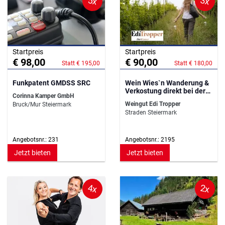
5x
3x
Startpreis
Startpreis
€ 98,00
€ 90,00
Statt € 195,00
Statt € 180,00
Funkpatent GMDSS SRC
Wein Wies`n Wanderung &
Verkostung direkt bei der
Corinna Kamper GmbH
Rebe
Weingut Edi Tropper
Bruck/Mur Steiermark
Straden Steiermark
Angebotsnr.: 231
Angebotsnr.: 2195
Jetzt bieten
Jetzt bieten
4x
2x