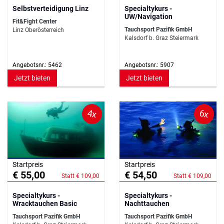
Selbstverteidigung Linz
Specialtykurs -
UW/Navigation
Fit&Fight Center
Tauchsport Pazifik GmbH
Linz Oberösterreich
Kalsdorf b. Graz Steiermark
Angebotsnr.: 5462
Angebotsnr.: 5907
Jetzt bieten
Jetzt bieten
4x
6x
Startpreis
Startpreis
€ 55,00
€ 54,50
Statt € 109,00
Statt € 109,00
Specialtykurs -
Specialtykurs -
Wracktauchen Basic
Nachttauchen
Tauchsport Pazifik GmbH
Tauchsport Pazifik GmbH