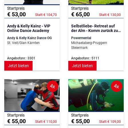
Startpreis
Startpreis
€ 53,00
€ 65,00
Statt € 104,70
Statt € 130,00
Andy & Kelly Kainz - VIP
Selbstliebe- Retreat auf
Online Dance Academy
der Alm - Komm zurück zu
dir selbst!"
Andy & Kelly Kainz Dance OG
Powermental
St. Veit/Glan Kärnten
Michaelaberg-Pruggern
Steiermark
Angebotsnr.: 3301
Angebotsnr.: 5111
Jetzt bieten
Jetzt bieten
4x
4x
Startpreis
Startpreis
€ 55,00
€ 55,00
Statt € 110,00
Statt € 109,00