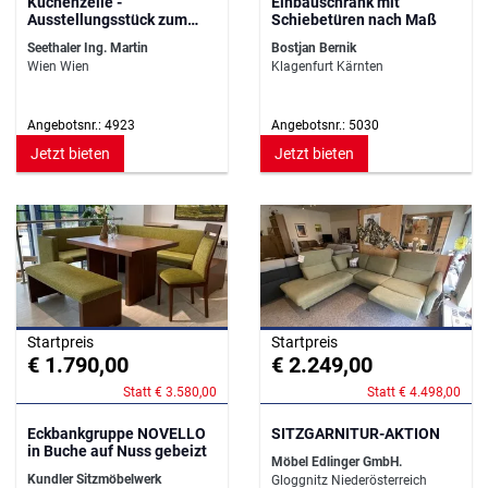
Küchenzeile -
Einbauschrank mit
Ausstellungsstück zum
Schiebetüren nach Maß
Sensationspreis!
Seethaler Ing. Martin
Bostjan Bernik
Wien Wien
Klagenfurt Kärnten
Angebotsnr.: 4923
Angebotsnr.: 5030
Jetzt bieten
Jetzt bieten
Startpreis
Startpreis
€ 1.790,00
€ 2.249,00
Statt € 3.580,00
Statt € 4.498,00
Eckbankgruppe NOVELLO
SITZGARNITUR-AKTION
in Buche auf Nuss gebeizt
Möbel Edlinger GmbH.
Kundler Sitzmöbelwerk
Gloggnitz Niederösterreich