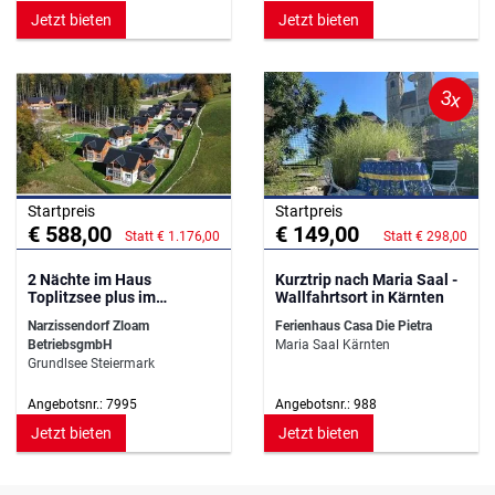
Jetzt bieten
Jetzt bieten
3x
Startpreis
Startpreis
€ 588,00
€ 149,00
Statt € 1.176,00
Statt € 298,00
2 Nächte im Haus
Kurztrip nach Maria Saal -
Toplitzsee plus im
Wallfahrtsort in Kärnten
Narzissendorf Zloam
Narzissendorf Zloam
Ferienhaus Casa Die Pietra
BetriebsgmbH
Maria Saal Kärnten
Grundlsee Steiermark
Angebotsnr.: 7995
Angebotsnr.: 988
Jetzt bieten
Jetzt bieten