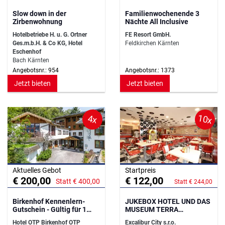
Slow down in der
Familienwochenende 3
Zirbenwohnung
Nächte All Inclusive
Hotelbetriebe H. u. G. Ortner
FE Resort GmbH.
Ges.m.b.H. & Co KG, Hotel
Feldkirchen Kärnten
Eschenhof
Bach Kärnten
Angebotsnr.: 954
Angebotsnr.: 1373
Jetzt bieten
Jetzt bieten
10x
4x
Aktuelles Gebot
Startpreis
€ 200,00
€ 122,00
Statt € 400,00
Statt € 244,00
Birkenhof Kennenlern-
JUKEBOX HOTEL UND DAS
Gutschein - Gültig für 1
MUSEUM TERRA
Jahr!
TECHNICA
Hotel OTP Birkenhof OTP
Excalibur City s.r.o.