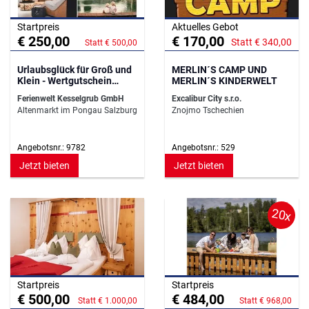
Startpreis
Aktuelles Gebot
€ 250,00
€ 170,00
Statt € 340,00
Statt € 500,00
Urlaubsglück für Groß und
MERLIN´S CAMP UND
Klein - Wertgutschein
MERLIN´S KINDERWELT
Familienhotel
Ferienwelt Kesselgrub GmbH
Excalibur City s.r.o.
Altenmarkt im Pongau Salzburg
Znojmo Tschechien
Angebotsnr.: 9782
Angebotsnr.: 529
Jetzt bieten
Jetzt bieten
20x
Startpreis
Startpreis
€ 500,00
€ 484,00
Statt € 1.000,00
Statt € 968,00