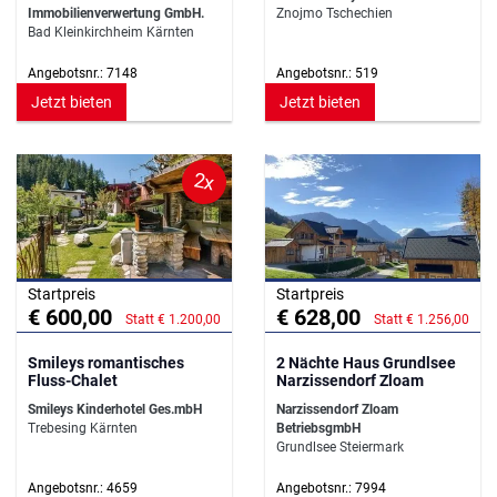
Immobilienverwertung GmbH.
Znojmo Tschechien
Bad Kleinkirchheim Kärnten
Angebotsnr.: 7148
Angebotsnr.: 519
Jetzt bieten
Jetzt bieten
2x
Startpreis
Startpreis
€ 600,00
€ 628,00
Statt € 1.200,00
Statt € 1.256,00
Smileys romantisches
2 Nächte Haus Grundlsee
Fluss-Chalet
Narzissendorf Zloam
Smileys Kinderhotel Ges.mbH
Narzissendorf Zloam
Trebesing Kärnten
BetriebsgmbH
Grundlsee Steiermark
Angebotsnr.: 4659
Angebotsnr.: 7994