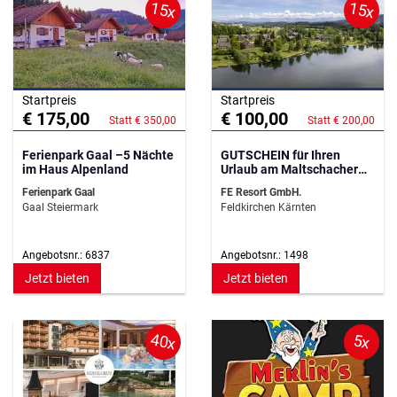
15x
15x
Startpreis
Startpreis
€ 175,00
€ 100,00
Statt € 350,00
Statt € 200,00
Ferienpark Gaal –5 Nächte
GUTSCHEIN für Ihren
im Haus Alpenland
Urlaub am Maltschacher
See im Mai+Juni 25+26
Ferienpark Gaal
FE Resort GmbH.
Gaal Steiermark
Feldkirchen Kärnten
Angebotsnr.: 6837
Angebotsnr.: 1498
Jetzt bieten
Jetzt bieten
40x
5x