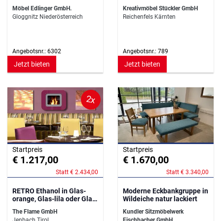
Möbel Edlinger GmbH.
Kreativmöbel Stückler GmbH
Gloggnitz Niederösterreich
Reichenfels Kärnten
Angebotsnr.: 6302
Angebotsnr.: 789
Jetzt bieten
Jetzt bieten
2x
Startpreis
Startpreis
€ 1.217,00
€ 1.670,00
Statt € 2.434,00
Statt € 3.340,00
RETRO Ethanol in Glas-
Moderne Eckbankgruppe in
orange, Glas-lila oder Glas-
Wildeiche natur lackiert
grün
The Flame GmbH
Kundler Sitzmöbelwerk
Jenbach Tirol
Fischbacher GmbH