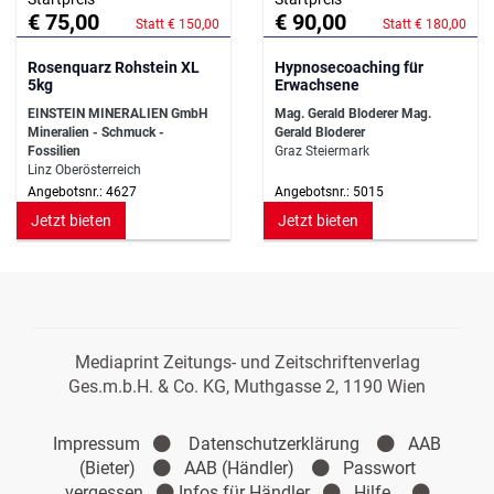
€ 75,00
€ 90,00
Statt € 150,00
Statt € 180,00
Rosenquarz Rohstein XL
Hypnosecoaching für
5kg
Erwachsene
EINSTEIN MINERALIEN GmbH
Mag. Gerald Bloderer Mag.
Mineralien - Schmuck -
Gerald Bloderer
Fossilien
Graz Steiermark
Linz Oberösterreich
Angebotsnr.: 4627
Angebotsnr.: 5015
Jetzt bieten
Jetzt bieten
Mediaprint Zeitungs- und Zeitschriftenverlag
Ges.m.b.H. & Co. KG, Muthgasse 2, 1190 Wien
Impressum
Datenschutzerklärung
AAB
(Bieter)
AAB (Händler)
Passwort
vergessen
Infos für Händler
Hilfe