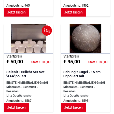
Angebotsnr.: 965
Angebotsnr.: 1502
Jetzt bieten
Jetzt bieten
10x
Startpreis
Startpreis
€ 50,00
€ 95,00
Statt € 100,00
Statt € 189,00
Selenit Teelicht 5er Set
Schungit Kugel - 15 cm
"AAA" poliert
unpoliert mit
Kugelhalterung
EINSTEIN MINERALIEN GmbH
EINSTEIN MINERALIEN GmbH
Mineralien - Schmuck -
Mineralien - Schmuck -
Fossilien
Fossilien
Linz Oberösterreich
Linz Oberösterreich
Angebotsnr.: 4587
Angebotsnr.: 4595
Jetzt bieten
Jetzt bieten