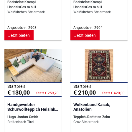
Edelsteine Krampl
Edelsteine Krampl
HandelsGes.m.b.H
HandelsGes.m.b.H
Weißkirchen Steiermark
Weißkirchen Steiermark
Angebotsnr.: 2903
Angebotsnr.: 2904
Jetzt bieten
Jetzt bieten
Startpreis
Startpreis
€ 130,00
€ 210,00
Statt € 259,70
Statt € 420,00
Handgewebter
Wolkenband Kasak,
Schurwollteppich Helsinki -
Anatolien
70 cm x 140 cm - Farbe 4
Hugo Jordan Gmbh
Teppich-Raritäten Zaim
Breitenbach Tirol
Graz Steiermark