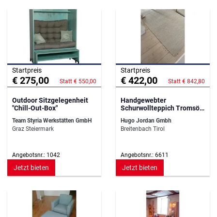
Startpreis
Startpreis
€ 275,00
€ 422,00
Statt € 550,00
Statt € 842,80
Outdoor Sitzgelegenheit
Handgewebter
"Chill-Out-Box"
Schurwollteppich Tromsö -
140 cm x 200 cm -
Team Styria Werkstätten GmbH
Hugo Jordan Gmbh
Wollweiß
Graz Steiermark
Breitenbach Tirol
Angebotsnr.: 1042
Angebotsnr.: 6611
Jetzt bieten
Jetzt bieten