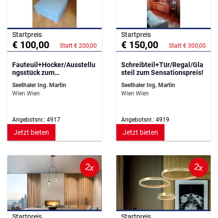
Startpreis
Startpreis
€ 100,00
€ 150,00
Statt € 200,00
Statt € 300,00
Fauteuil+Hocker/Ausstellu
Schreibteil+Tür/Regal/Gla
ngsstück zum
steil zum Sensationspreis!
Sensationspreis!!
Seethaler Ing. Martin
Seethaler Ing. Martin
Wien Wien
Wien Wien
Angebotsnr.: 4917
Angebotsnr.: 4919
Jetzt bieten
Jetzt bieten
2x
2x
Startpreis
Startpreis