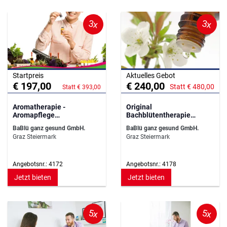
3x
3x
Startpreis
Aktuelles Gebot
€ 197,00
€ 240,00
Statt € 480,00
Statt € 393,00
Aromatherapie -
Original
Aromapflege
Bachblütentherapie
Grundausbildung
Grundausbildung
BaBlü ganz gesund GmbH.
BaBlü ganz gesund GmbH.
Graz Steiermark
Graz Steiermark
Angebotsnr.: 4172
Angebotsnr.: 4178
Jetzt bieten
Jetzt bieten
5x
5x