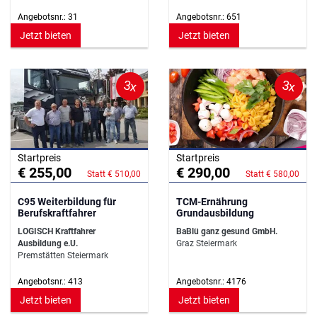
Angebotsnr.: 31
Angebotsnr.: 651
Jetzt bieten
Jetzt bieten
3x
3x
Startpreis
Startpreis
€ 255,00
€ 290,00
Statt € 510,00
Statt € 580,00
C95 Weiterbildung für
TCM-Ernährung
Berufskraftfahrer
Grundausbildung
LOGISCH Kraftfahrer
BaBlü ganz gesund GmbH.
Ausbildung e.U.
Graz Steiermark
Premstätten Steiermark
Angebotsnr.: 413
Angebotsnr.: 4176
Jetzt bieten
Jetzt bieten