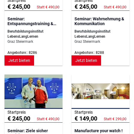
Startpreis
Startpreis
€ 245,00
€ 245,00
Statt € 490,00
Statt € 490,00
Seminar:
Seminar: Wahrnehmung &
Entspannungstraining &
Kommunikation
Resilienztraining
Berufsbildungsinstitut
Berufsbildungsinstitut
LebensLangLernen
LebensLangLernen
Graz Steiermark
Graz Steiermark
Angebotsnr.: 8286
Angebotsnr.: 8288
Jetzt bieten
Jetzt bieten
Startpreis
Startpreis
€ 245,00
€ 149,00
Statt € 490,00
Statt € 299,00
Seminar: Ziele sicher
Manufacture your watch !