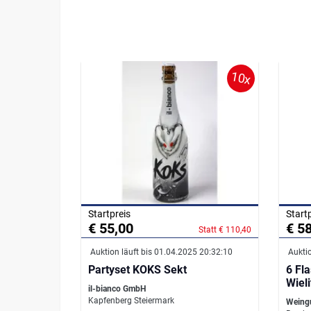
10x
Startpreis
Start
€ 55,00
€ 5
Statt € 110,40
Auktion läuft bis 01.04.2025 20:32:10
Auktio
Partyset KOKS Sekt
6 Fl
Wiel
il-bianco GmbH
Kapfenberg Steiermark
Weingu