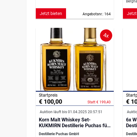
Bergha
Jetzt bieten
Jetzt
Angebotsnr.: 164
4x
Startpreis
Start
€ 100,00
€ 1
Statt € 199,40
Auktion läuft bis 01.04.2025 20:57:51
Auktio
Korn Malt Whiskey Set-
6x W
KUKMIRN Destillerie Puchas für
Desti
4
Destillerie Puchas GmbH
Destil