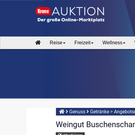
Reise
Freizeit
Wellness
Genuss
Getränke
>
Angebotsn
Weingut Buschenschank