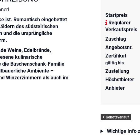
nerl
Startpreis
 ist. Romantisch eingebettet
Regulärer
ldern des südsteirischen
Verkaufspreis
n und die ursprüngliche
Zuschlag
orm.
Angebotsnr.
de Weine, Edelbrände,
Zertifikat
rlesene kulinarische
gültig bis
e die Buschenschank-Familie
altbäuerliche Ambiente –
Zustellung
und Winzerzimmern als auch im
Höchstbieter
Anbieter
Gebotsverlauf
Wichtige Info 