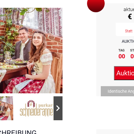
aktu
€
Statt
AUKTI
TAG
ST
00
0
Aukti
Identische An
CHREIBUNG