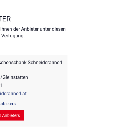
TER
Ihnen der Anbieter unter diesen
 Verfügung.
schenschank Schneiderannerl
/Gleinstätten
81
derannerl.at
nbieters
s Anbieters