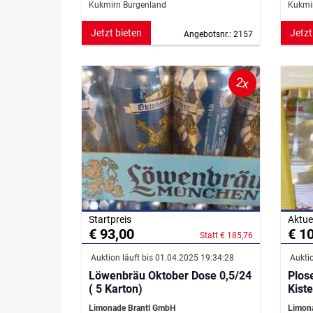
Kukmirn Burgenland
Kukmi
Jetzt bieten
Jetzt
Angebotsnr.: 2157
2x
Startpreis
Aktue
€ 93,00
€ 1
Statt € 185,76
Auktion läuft bis 01.04.2025 19:34:28
Auktio
Löwenbräu Oktober Dose 0,5/24
Plos
( 5 Karton)
Kiste
Limonade Brantl GmbH
Limon