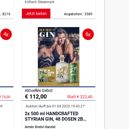
Köflach Steiermark
Jetzt bieten
.: 8219
Angebotsnr.: 3589
4x
6x
Aktuelles Gebot
€ 112,00
Statt € 222,40
 170,00
09
Auktion läuft bis 01.04.2025 19:43:27
2x 500 ml HANDCRAFTED
STYRIAN GIN, 48 DOSEN 2B
HAPPY!
Armin Breinl Handel