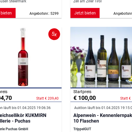
usen Steiermark
Zell am Ziller Tirol
 bieten
Jetzt bieten
Angebotsnr.: 5299
Angebotsnr
5x
preis
Startpreis
04,70
€ 100,00
Statt € 209,40
Statt €
n läuft bis 01.04.2025 19:06:36
Auktion läuft bis 01.04.2025 19:15:
eichsellikör KUKMIRN
Alpenwein - Kennenlernpak
llerie - Puchas
10 Flaschen
lerie Puchas GmbH
TrippelGUT