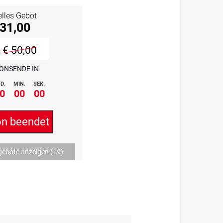
elles Gebot
 31,00
€ 50,00
ONSENDE IN
D.
MIN.
SEK.
0
00
00
on beendet
gebote anzeigen
(19)