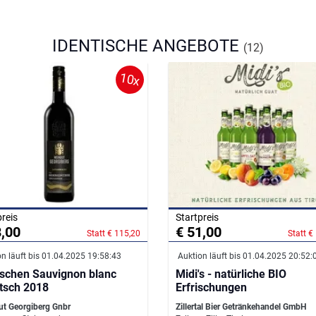
IDENTISCHE ANGEBOTE
(12)
10x
preis
Startpreis
8,00
€ 51,00
Statt € 115,20
Statt €
n läuft bis 01.04.2025 19:58:43
Auktion läuft bis 01.04.2025 20:52:
aschen Sauvignon blanc
Midi's - natürliche BIO
itsch 2018
Erfrischungen
t Georgiberg Gnbr
Zillertal Bier Getränkehandel GmbH