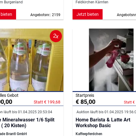
rn Burgenland
Feldkirchen Kärnten
 bieten
Jetzt bieten
Angebotsnr.: 2159
Angebotsnr
2x
lles Gebot
Startpreis
00,00
€ 85,00
Statt € 199,68
Statt €
n läuft bis 01.04.2025 20:53:04
Auktion läuft bis 01.04.2025 19:56:
e Mineralwasser 1/6 Split
Home Barista & Latte Art
 ( 20 Kisten)
Workshop Basic
ade Brantl GmbH
Kaffeepferdchen