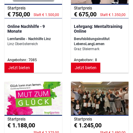
Startpreis
Startpreis
€ 750,00
€ 675,00
Statt € 1.500,00
Statt € 1.350,00
Online Nachhilfe - 9
Lehrgang: Mentaltraining
Monate
Online
Lernfamilie - Nachhilfe Linz
Berufsbildungsinstitut
Linz Oberösterreich
LebensLangLernen
Graz Steiermark
Angebotsnr.: 7085
Angebotsnr.: 8
Jetzt bieten
Jetzt bieten
Startpreis
Startpreis
€ 1.188,00
€ 1.245,00
Statt € 2.375,00
Statt € 2.490,00