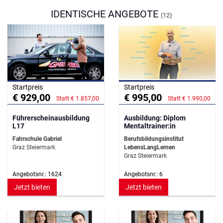
IDENTISCHE ANGEBOTE
(12)
Startpreis
Startpreis
€ 929,00
€ 995,00
Statt € 1.857,00
Statt € 1.990,00
Führerscheinausbildung
Ausbildung: Diplom
L17
Mentaltrainer:in
Fahrschule Gabriel
Berufsbildungsinstitut
Graz Steiermark
LebensLangLernen
Graz Steiermark
Angebotsnr.: 1624
Angebotsnr.: 6
Jetzt bieten
Jetzt bieten