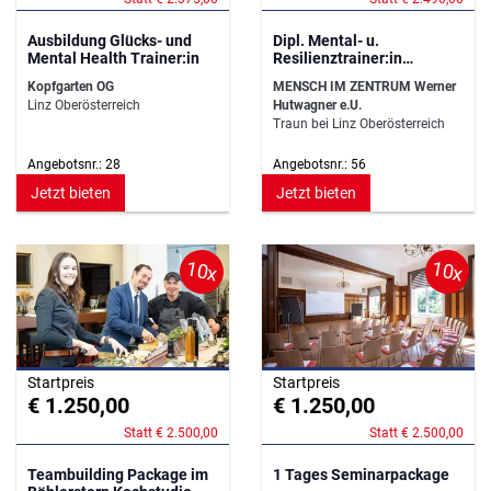
Ausbildung Glücks- und
Dipl. Mental- u.
Mental Health Trainer:in
Resilienztrainer:in
Diplomlehrgang OÖ
Kopfgarten OG
MENSCH IM ZENTRUM Werner
Linz Oberösterreich
Hutwagner e.U.
Traun bei Linz Oberösterreich
Angebotsnr.: 28
Angebotsnr.: 56
Jetzt bieten
Jetzt bieten
10x
10x
Startpreis
Startpreis
€ 1.250,00
€ 1.250,00
Statt € 2.500,00
Statt € 2.500,00
Teambuilding Package im
1 Tages Seminarpackage