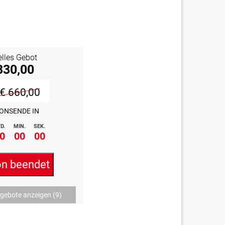
elles Gebot
330,00
€ 660,00
ONSENDE IN
D.
MIN.
SEK.
0
00
00
on beendet
ngebote anzeigen
(9)