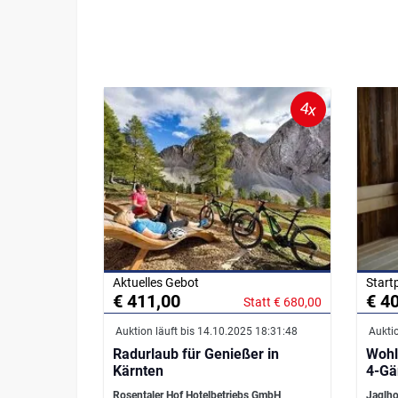
4x
Aktuelles Gebot
Start
€ 411,00
€ 4
Statt € 680,00
Auktion läuft bis 14.10.2025 18:31:48
Auktio
Radurlaub für Genießer in
Wohl
Kärnten
4-Gä
Rosentaler Hof Hotelbetriebs GmbH
Jaglho