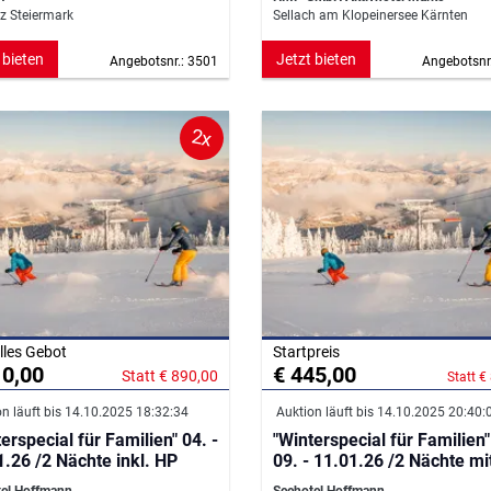
z Steiermark
Sellach am Klopeinersee Kärnten
 bieten
Jetzt bieten
Angebotsnr.: 3501
Angebotsnr
2x
lles Gebot
Startpreis
10,00
€ 445,00
Statt € 890,00
Statt €
n läuft bis 14.10.2025 18:32:34
Auktion läuft bis 14.10.2025 20:40:
rspecial für Familien" 04. -
"Winterspecial für Familien" vo
1.26 /2 Nächte inkl. HP
09. - 11.01.26 /2 Nächte mi
el Hoffmann
Seehotel Hoffmann