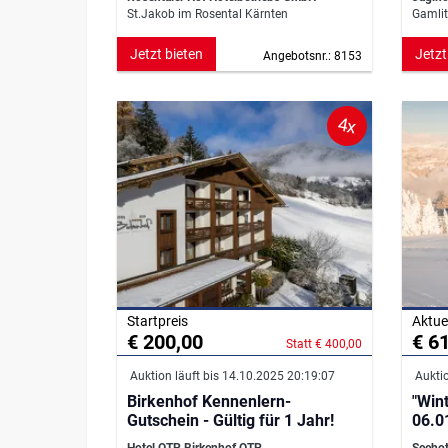
St.Jakob im Rosental Kärnten
Gamlit
Jetzt bieten
Jetzt
Angebotsnr.: 8153
4x
Startpreis
Aktue
€ 200,00
€ 6
Statt € 400,00
Auktion läuft bis 14.10.2025 20:19:07
Auktio
Birkenhof Kennenlern-
"Winte
Gutschein - Gültig für 1 Jahr!
06.0
Hotel OTP Birkenhof OTP
Seehot