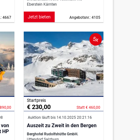
Eberstein Kärnten
Jetzt bieten
.: 4667
Angebotsnr.: 4105
5x
Startpreis
€ 230,00
 890,00
Statt € 460,00
08
Auktion läuft bis 14.10.2025 20:21:16
n
Auszeit zu Zweit in den Bergen
t HP
Berghotel Rudolfshütte GmbH.
Uttendorf Salzburg