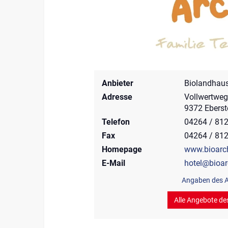
Anbieter
Biolandhau
Adresse
Vollwertweg
9372 Eberst
Telefon
04264 / 81
Fax
04264 / 81
Homepage
www.bioarc
E-Mail
hotel@bioar
Angaben des A
Alle Angebote de