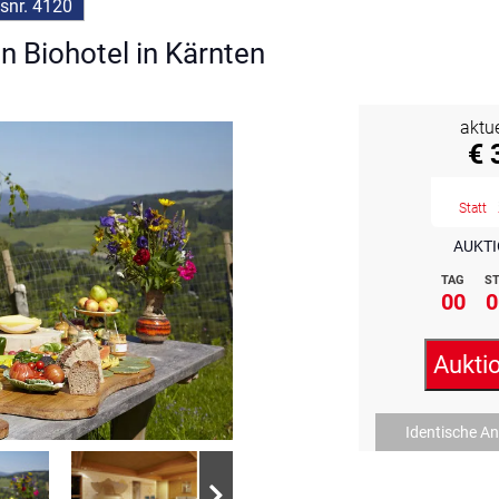
snr. 4120
n Biohotel in Kärnten
aktu
€ 
Statt
AUKTI
TAG
ST
00
0
Aukti
Identische A