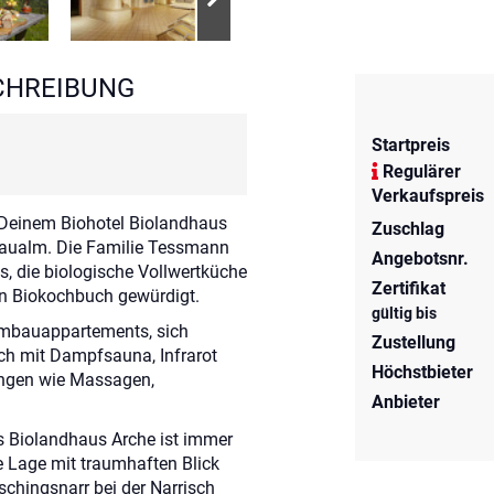
CHREIBUNG
Startpreis
Regulärer
Verkaufspreis
einem Biohotel Biolandhaus
Zuschlag
Saualm. Die Familie Tessmann
Angebotsnr.
s, die biologische Vollwertküche
Zertifikat
n Biokochbuch gewürdigt.
gültig bis
mbauappartements, sich
Zustellung
ch mit Dampfsauna, Infrarot
Höchstbieter
ungen wie Massagen,
Anbieter
 Biolandhaus Arche ist immer
ie Lage mit traumhaften Blick
aschingsnarr bei der Narrisch