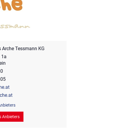
s Arche Tessmann KG
 1a
ein
20
205
he.at
che.at
nbieters
s Anbieters