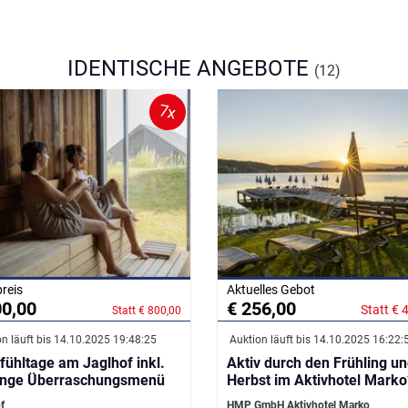
IDENTISCHE ANGEBOTE
(12)
7x
preis
Aktuelles Gebot
00,00
€ 256,00
Statt € 
Statt € 800,00
n läuft bis 14.10.2025 19:48:25
Auktion läuft bis 14.10.2025 16:22:
fühltage am Jaglhof inkl.
Aktiv durch den Frühling u
nge Überraschungsmenü
Herbst im Aktivhotel Marko
f
HMP GmbH Aktivhotel Marko