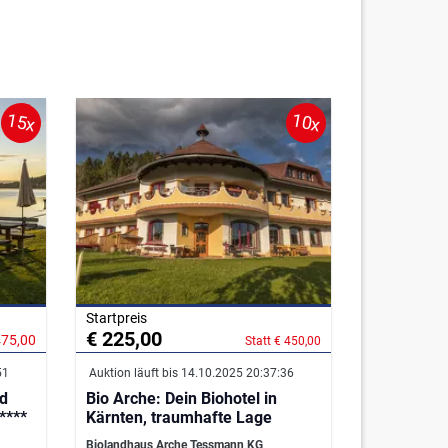
15x
10x
Startpreis
€ 225,00
475,00
Statt € 450,00
51
Auktion läuft bis 14.10.2025 20:37:36
nd
Bio Arche: Dein Biohotel in
****
Kärnten, traumhafte Lage
Biolandhaus Arche Tessmann KG