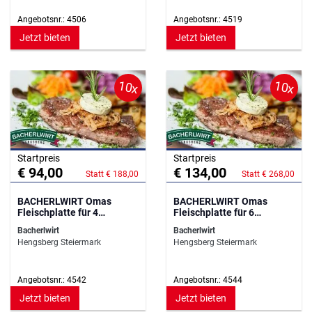
Angebotsnr.: 4506
Angebotsnr.: 4519
Jetzt bieten
Jetzt bieten
10x
10x
Startpreis
Startpreis
€ 94,00
€ 134,00
Statt € 188,00
Statt € 268,00
BACHERLWIRT Omas
BACHERLWIRT Omas
Fleischplatte für 4
Fleischplatte für 6
Personen
Personen
Bacherlwirt
Bacherlwirt
Hengsberg Steiermark
Hengsberg Steiermark
Angebotsnr.: 4542
Angebotsnr.: 4544
Jetzt bieten
Jetzt bieten