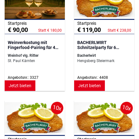
Startpreis
Startpreis
€ 90,00
€ 119,00
Statt € 180,00
Statt € 238,00
Weinverkostung mit
BACHERLWIRT
Fingerfood-Pairing für 4
Schnitzelparty für 6
Personen
Personen
Weinhof vlg. Ritter
Bacherlwirt
St. Paul Kärnten
Hengsberg Steiermark
Angebotsnr.: 3327
Angebotsnr.: 4408
Jetzt bieten
Jetzt bieten
10x
10x