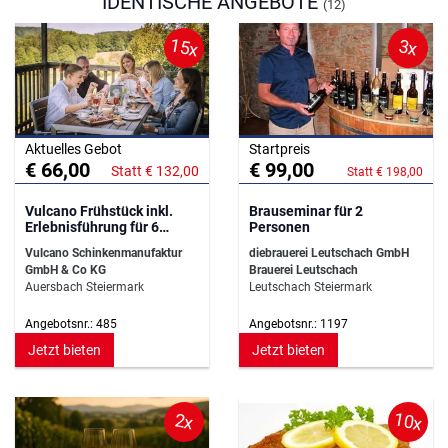
IDENTISCHE ANGEBOTE
(12)
15x
3x
Aktuelles Gebot
Startpreis
€ 66,00
€ 99,00
Statt € 132,00
Statt € 198,00
Vulcano Frühstück inkl.
Brauseminar für 2
Erlebnisführung für 6
Personen
Personen
Vulcano Schinkenmanufaktur
diebrauerei Leutschach GmbH
GmbH & Co KG
Brauerei Leutschach
Auersbach Steiermark
Leutschach Steiermark
Angebotsnr.: 485
Angebotsnr.: 1197
Jetzt bieten
Jetzt bieten
10x
2x