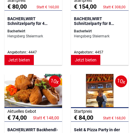
Startpreis
Startpreis
€ 80,00
€ 154,00
Statt € 160,00
Statt € 308,00
BACHERLWIRT
BACHERLWIRT
Schnitzelparty für 4
Schnitzelparty für 8
Personen
Personen
Bacherlwirt
Bacherlwirt
Hengsberg Steiermark
Hengsberg Steiermark
Angebotsnr.: 4447
Angebotsnr.: 4457
Jetzt bieten
Jetzt bieten
10x
10x
Aktuelles Gebot
Startpreis
€ 74,00
€ 84,00
Statt € 148,00
Statt € 168,00
BACHERLWIRT Backhendl-
Sekt & Pizza Party in der