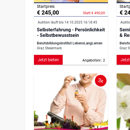
Startpreis
Start
€ 245,00
€ 2
Statt € 490,00
Auktion läuft bis 14.10.2025 16:18:45
Auktio
Selbsterfahrung - Persönlichkeit
Semi
- Selbstbewusstsein
& Res
Berufsbildungsinstitut LebensLangLernen
Berufs
Graz Steiermark
Graz S
Jetzt bieten
Jetzt
Angebotsnr.: 2
3x