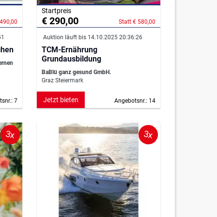
Startpreis
€ 290,00
 490,00
Statt € 580,00
51
Auktion läuft bis 14.10.2025 20:36:26
chen
TCM-Ernährung
Grundausbildung
ernen
BaBlü ganz gesund GmbH.
Graz Steiermark
Jetzt bieten
snr.: 7
Angebotsnr.: 14
3x
3x