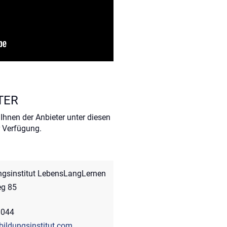
TER
Ihnen der Anbieter unter diesen
 Verfügung.
ngsinstitut LebensLangLernen
g 85
8044
ildungsinstitut.com