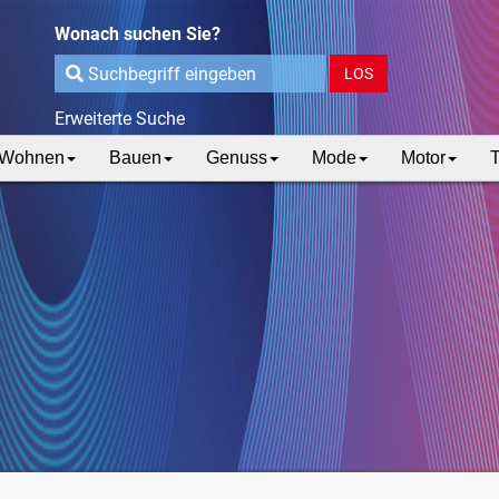
Wonach suchen Sie?
LOS
Erweiterte Suche
Wohnen
Bauen
Genuss
Mode
Motor
T