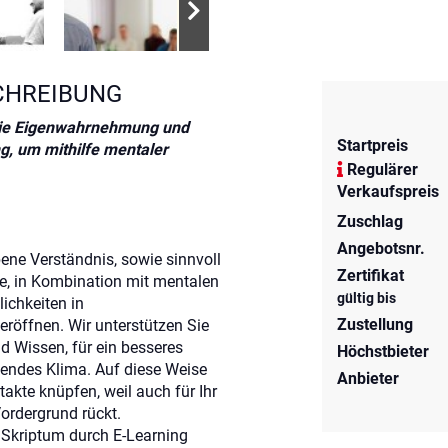
CHREIBUNG
die Eigenwahrnehmung und
Startpreis
, um mithilfe mentaler
Regulärer
Verkaufspreis
Zuschlag
Angebotsnr.
ene Verständnis, sowie sinnvoll
Zertifikat
, in Kombination mit mentalen
gültig bis
ichkeiten in
Zustellung
öffnen. Wir unterstützen Sie
 Wissen, für ein besseres
Höchstbieter
dendes Klima. Auf diese Weise
Anbieter
akte knüpfen, weil auch für Ihr
rdergrund rückt.
 Skriptum durch E-Learning