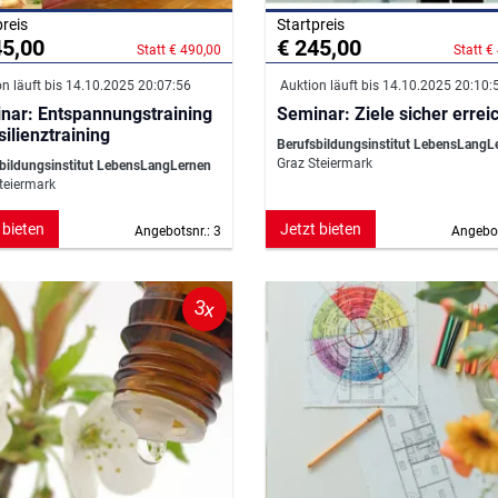
preis
Startpreis
45,00
€ 245,00
Statt € 490,00
Statt €
n läuft bis 14.10.2025 20:07:56
Auktion läuft bis 14.10.2025 20:10:
nar: Entspannungstraining
Seminar: Ziele sicher errei
ilienztraining
Berufsbildungsinstitut LebensLangL
Graz Steiermark
bildungsinstitut LebensLangLernen
teiermark
 bieten
Jetzt bieten
Angebotsnr.: 3
Angebot
3x