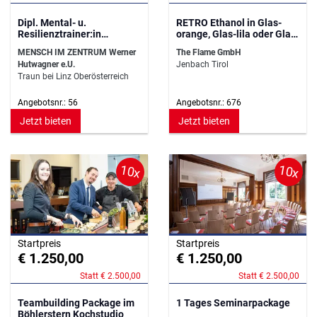
Dipl. Mental- u.
RETRO Ethanol in Glas-
Resilienztrainer:in
orange, Glas-lila oder Glas-
Diplomlehrgang OÖ
grün
MENSCH IM ZENTRUM Werner
The Flame GmbH
Hutwagner e.U.
Jenbach Tirol
Traun bei Linz Oberösterreich
Angebotsnr.: 56
Angebotsnr.: 676
Jetzt bieten
Jetzt bieten
10x
10x
Startpreis
Startpreis
€ 1.250,00
€ 1.250,00
Statt € 2.500,00
Statt € 2.500,00
Teambuilding Package im
1 Tages Seminarpackage
Böhlerstern Kochstudio