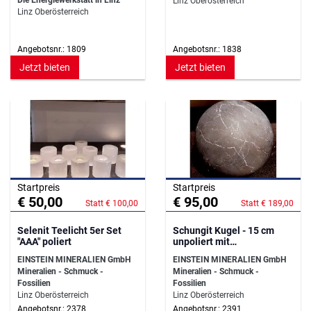
Linz Oberösterreich
Linz Oberösterreich
Angebotsnr.: 1809
Angebotsnr.: 1838
Jetzt bieten
Jetzt bieten
Startpreis
Startpreis
€ 50,00
€ 95,00
Statt € 100,00
Statt € 189,00
Selenit Teelicht 5er Set
Schungit Kugel - 15 cm
"AAA" poliert
unpoliert mit
Kugelhalterung
EINSTEIN MINERALIEN GmbH
EINSTEIN MINERALIEN GmbH
Mineralien - Schmuck -
Mineralien - Schmuck -
Fossilien
Fossilien
Linz Oberösterreich
Linz Oberösterreich
Angebotsnr.: 2378
Angebotsnr.: 2391