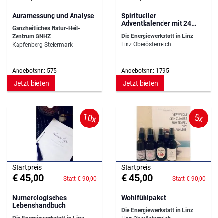
Auramessung und Analyse
Spiritueller
Adventkalender mit 24
Ganzheitliches Natur-Heil-
Päckchen
Die Energiewerkstatt in Linz
Zentrum GNHZ
Linz Oberösterreich
Kapfenberg Steiermark
Angebotsnr.: 575
Angebotsnr.: 1795
Jetzt bieten
Jetzt bieten
10x
5x
Startpreis
Startpreis
€ 45,00
€ 45,00
Statt € 90,00
Statt € 90,00
Numerologisches
Wohlfühlpaket
Lebenshandbuch
Die Energiewerkstatt in Linz
Die Energiewerkstatt in Linz