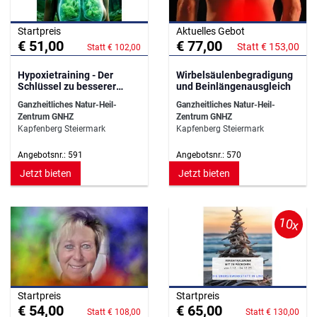
Startpreis
Aktuelles Gebot
€ 51,00
€ 77,00
Statt € 153,00
Statt € 102,00
Hypoxietraining - Der
Wirbelsäulenbegradigung
Schlüssel zu besserer
und Beinlängenausgleich
Zellgesundheit
Ganzheitliches Natur-Heil-
Ganzheitliches Natur-Heil-
Zentrum GNHZ
Zentrum GNHZ
Kapfenberg Steiermark
Kapfenberg Steiermark
Angebotsnr.: 591
Angebotsnr.: 570
Jetzt bieten
Jetzt bieten
10x
Startpreis
Startpreis
€ 54,00
€ 65,00
Statt € 108,00
Statt € 130,00