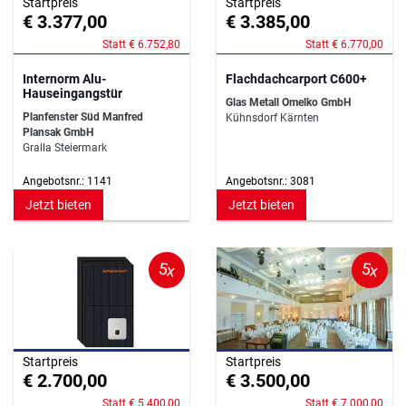
Startpreis
Startpreis
€ 3.377,00
€ 3.385,00
Statt € 6.752,80
Statt € 6.770,00
Internorm Alu-
Flachdachcarport C600+
Hauseingangstür
Glas Metall Omelko GmbH
Planfenster Süd Manfred
Kühnsdorf Kärnten
Plansak GmbH
Gralla Steiermark
Angebotsnr.: 1141
Angebotsnr.: 3081
Jetzt bieten
Jetzt bieten
5x
5x
Startpreis
Startpreis
€ 2.700,00
€ 3.500,00
Statt € 5.400,00
Statt € 7.000,00