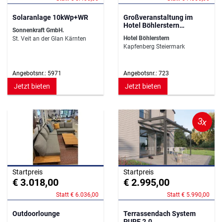
Solaranlage 10kWp+WR
Großveranstaltung im
Hotel Böhlerstern
Sonnenkraft GmbH.
Theatersaal
Hotel Böhlerstern
St. Veit an der Glan Kärnten
Kapfenberg Steiermark
Angebotsnr.: 5971
Angebotsnr.: 723
Jetzt bieten
Jetzt bieten
3x
Startpreis
Startpreis
€ 3.018,00
€ 2.995,00
Statt € 6.036,00
Statt € 5.990,00
Outdoorlounge
Terrassendach System
PURE 2.0