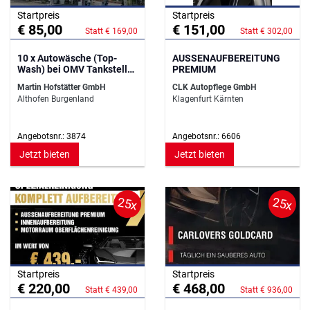
Startpreis
Startpreis
€ 85,00
€ 151,00
Statt € 169,00
Statt € 302,00
10 x Autowäsche (Top-
AUSSENAUFBEREITUNG
Wash) bei OMV Tankstelle
PREMIUM
Althofen
Martin Hofstätter GmbH
CLK Autopflege GmbH
Althofen Burgenland
Klagenfurt Kärnten
Angebotsnr.: 3874
Angebotsnr.: 6606
Jetzt bieten
Jetzt bieten
25x
25x
Startpreis
Startpreis
€ 220,00
€ 468,00
Statt € 439,00
Statt € 936,00