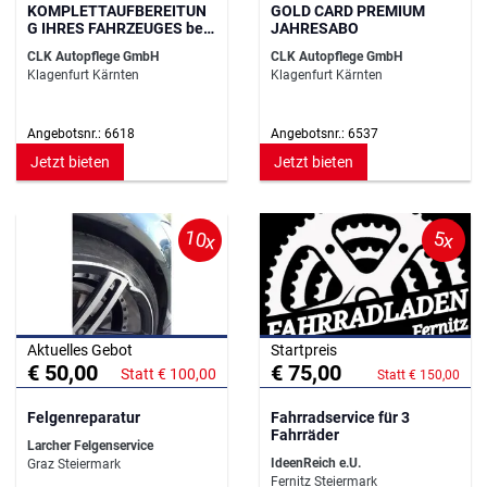
KOMPLETTAUFBEREITUN
GOLD CARD PREMIUM
G IHRES FAHRZEUGES bei
JAHRESABO
Carlovers
CLK Autopflege GmbH
CLK Autopflege GmbH
Klagenfurt Kärnten
Klagenfurt Kärnten
Angebotsnr.: 6618
Angebotsnr.: 6537
Jetzt bieten
Jetzt bieten
10x
5x
Aktuelles Gebot
Startpreis
€ 50,00
€ 75,00
Statt € 100,00
Statt € 150,00
Felgenreparatur
Fahrradservice für 3
Fahrräder
Larcher Felgenservice
IdeenReich e.U.
Graz Steiermark
Fernitz Steiermark