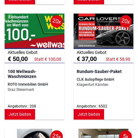
20x
20x
Aktuelles Gebot
Aktuelles Gebot
€ 50,00
€ 37,00
Statt € 100,00
Statt € 58,90
100 Wellwash-
Rundum-Sauber-Paket
Waschmünzen
CLK Autopflege GmbH
ROTO Immobilien GmbH
Klagenfurt Kärnten
Graz Steiermark
Angebotsnr.: 208
Angebotsnr.: 6502
Jetzt bieten
Jetzt bieten
25x
5x