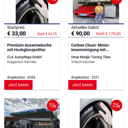
Startpreis
Aktuelles Gebot
€ 33,00
€ 90,00
Statt € 179,00
Statt € 65,70
Premium Aussenwäsche
Carbon Clean: Motor-
mit Hochglanzpolitur
Innenreinigung mit
Wasserstoff
CLK Autopflege GmbH
Omar Medjic Tuning Titan
Klagenfurt Kärnten
Villach Kärnten
Angebotsnr.: 6553
Angebotsnr.: 2521
Jetzt bieten
Jetzt bieten
10x
25x