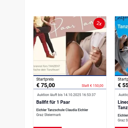
2x
Startpreis
Start
€ 75,00
€ 5
Statt € 150,00
Auktion läuft bis 14.10.2025 16:53:37
Auktio
Ballfit für 1 Paar
Line
Tanz
Eichler Tanzschule Claudia Eichler
Graz Steiermark
Eichle
Graz S