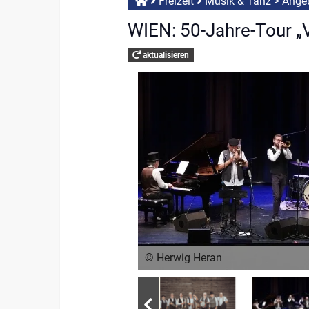
Freizeit
Musik & Tanz
>
Angeb
WIEN: 50-Jahre-Tour „V
aktualisieren
© Herwig Heran