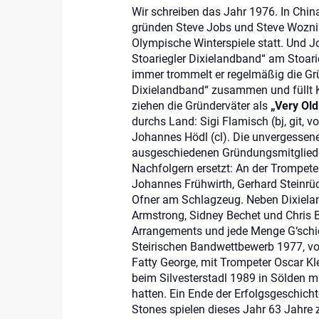
Wir schreiben das Jahr 1976. In Chin
gründen Steve Jobs und Steve Woznia
Olympische Winterspiele statt. Und J
Stoariegler Dixielandband“ am Stoari
immer trommelt er regelmäßig die Grü
Dixielandband“ zusammen und füllt 
ziehen die Gründerväter als
„Very Old
durchs Land: Sigi Flamisch (bj, git, v
Johannes Hödl (cl). Die unvergessene
ausgeschiedenen Gründungsmitglied
Nachfolgern ersetzt: An der Trompete
Johannes Frühwirth, Gerhard Steinr
Ofner am Schlagzeug. Neben Dixiela
Armstrong, Sidney Bechet und Chris B
Arrangements und jede Menge G‘schi
Steirischen Bandwettbewerb 1977, v
Fatty George, mit Trompeter Oscar Kl
beim Silvesterstadl 1989 in Sölden m
hatten. Ein Ende der Erfolgsgeschichte 
Stones spielen dieses Jahr 63 Jahre