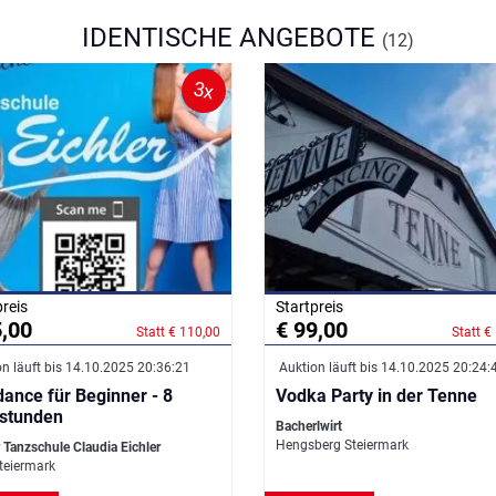
IDENTISCHE ANGEBOTE
(12)
3x
preis
Startpreis
5,00
€ 99,00
Statt € 110,00
Statt €
n läuft bis 14.10.2025 20:36:21
Auktion läuft bis 14.10.2025 20:24:
dance für Beginner - 8
Vodka Party in der Tenne
stunden
Bacherlwirt
Hengsberg Steiermark
r Tanzschule Claudia Eichler
teiermark