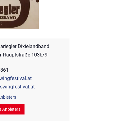
oariegler Dixielandband
r Hauptstraße 103b/9
2861
wingfestival.at
swingfestival.at
nbieters
s Anbieters