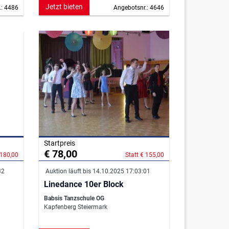
Jetzt bieten
.: 4486
Angebotsnr.: 4646
Startpreis
€ 78,00
 180,00
Statt € 155,00
32
Auktion läuft bis 14.10.2025 17:03:01
Linedance 10er Block
Babsis Tanzschule OG
Kapfenberg Steiermark