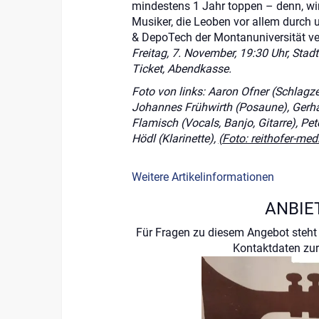
mindestens 1 Jahr toppen – denn, wir
Musiker, die Leoben vor allem durch u
& DepoTech der Montanuniversität v
Freitag, 7. November, 19:30 Uhr, Stadt
Ticket, Abendkasse.
Foto von links: Aaron Ofner (Schlagz
Johannes Frühwirth (Posaune), Gerhar
Flamisch (Vocals, Banjo, Gitarre), Pe
Hödl (Klarinette),
(Foto: reithofer-me
Weitere Artikelinformationen
ANBIE
Für Fragen zu diesem Angebot steht 
Kontaktdaten zur