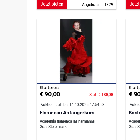
Jetzt bieten
Jetzt
Angebotsnr.: 1329
Startpreis
Start
€ 90,00
€ 9
Statt € 180,00
Auktion läuft bis 14.10.2025 17:54:53
Auktio
Flamenco Anfängerkurs
Kast
Academia flamenca las hermanas
Academ
Graz Steiermark
Graz S