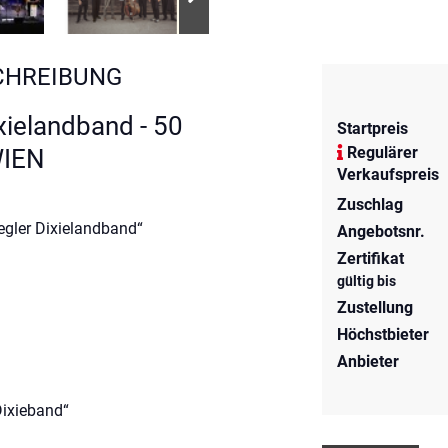
CHREIBUNG
xielandband - 50
Startpreis
Regulärer
WIEN
Verkaufspreis
Zuschlag
iegler Dixielandband“
Angebotsnr.
Zertifikat
r
gültig bis
Zustellung
Höchstbieter
Anbieter
Dixieband“