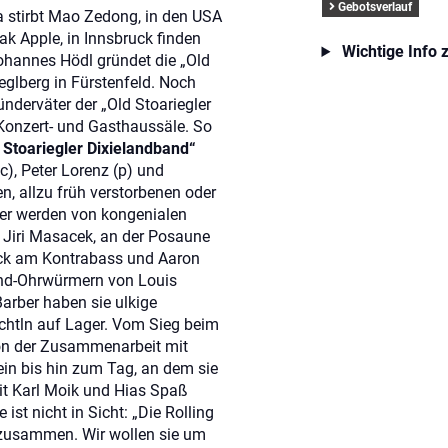
Gebotsverlauf
a stirbt Mao Zedong, in den USA
k Apple, in Innsbruck finden
Wichtige Info 
ohannes Hödl gründet die „Old
eglberg in Fürstenfeld. Noch
nderväter der „Old Stoariegler
Konzert- und Gasthaussäle. So
 Stoariegler Dixielandband“
oc), Peter Lorenz (p) und
n, allzu früh verstorbenen oder
er werden von kongenialen
 Jiri Masacek, an der Posaune
ück am Kontrabass und Aaron
nd-Ohrwürmern von Louis
arber haben sie ulkige
chtln auf Lager. Vom Sieg beim
on der Zusammenarbeit mit
ein bis hin zum Tag, an dem sie
it Karl Moik und Hias Spaß
ist nicht in Sicht: „Die Rolling
 zusammen. Wir wollen sie um