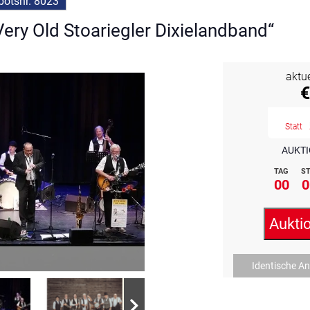
otsnr. 8023
ery Old Stoariegler Dixielandband“
aktu
€
Statt
AUKTI
TAG
ST
00
0
Aukti
Identische A