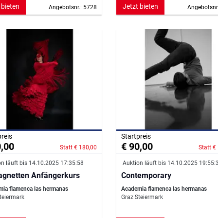
 bieten
Jetzt bieten
Angebotsnr.: 5728
Angebotsnr
preis
Startpreis
0,00
€ 90,00
Statt € 180,00
Statt €
n läuft bis 14.10.2025 17:35:58
Auktion läuft bis 14.10.2025 19:55:
agnetten Anfängerkurs
Contemporary
ia flamenca las hermanas
Academia flamenca las hermanas
teiermark
Graz Steiermark