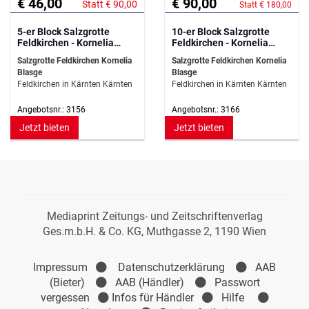
€ 46,00
€ 90,00
Statt € 90,00
Statt € 180,00
5-er Block Salzgrotte
10-er Block Salzgrotte
Feldkirchen - Kornelia
Feldkirchen - Kornelia
Blasge
Blasge
Salzgrotte Feldkirchen Kornelia
Salzgrotte Feldkirchen Kornelia
Blasge
Blasge
Feldkirchen in Kärnten Kärnten
Feldkirchen in Kärnten Kärnten
Angebotsnr.: 3156
Angebotsnr.: 3166
Jetzt bieten
Jetzt bieten
Mediaprint Zeitungs- und Zeitschriftenverlag
Ges.m.b.H. & Co. KG, Muthgasse 2, 1190 Wien
Impressum
Datenschutzerklärung
AAB
(Bieter)
AAB (Händler)
Passwort
vergessen
Infos für Händler
Hilfe