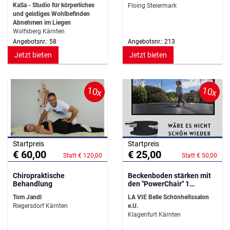
KaSa - Studio für körperliches
Floing Steiermark
und geistiges Wohlbefinden
Abnehmen im Liegen
Wolfsberg Kärnten
Angebotsnr.: 58
Angebotsnr.: 213
Jetzt bieten
Jetzt bieten
10x
10x
Startpreis
Startpreis
€ 60,00
€ 25,00
Statt € 120,00
Statt € 50,00
Chiropraktische
Beckenboden stärken mit
Behandlung
den "PowerChair" 1
Behandlung
Tom Jandl
LA VIE Belle Schönheitssalon
Riegersdorf Kärnten
e.U.
Klagenfurt Kärnten