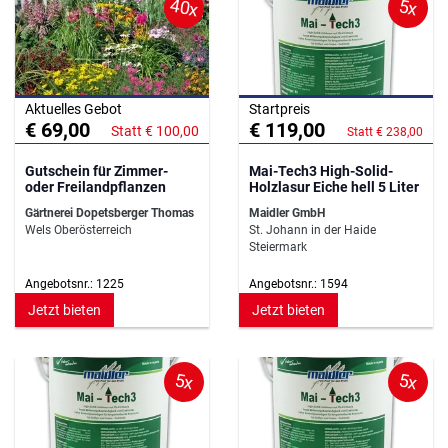
40x
5x
Aktuelles Gebot
Startpreis
€ 69,00
€ 119,00
Statt € 100,00
Statt € 238,00
Gutschein für Zimmer-
Mai-Tech3 High-Solid-
oder Freilandpflanzen
Holzlasur Eiche hell 5 Liter
Gärtnerei Dopetsberger Thomas
Maidler GmbH
Wels Oberösterreich
St. Johann in der Haide
Steiermark
Angebotsnr.: 1225
Angebotsnr.: 1594
Jetzt bieten
Jetzt bieten
5x
5x