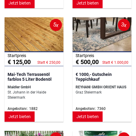
Jetzt bieten
Jetzt bieten
5x
3x
Startpreis
Startpreis
€ 125,00
€ 500,00
Statt € 250,00
Statt € 1.000,00
Mai-Tech Terrassenöl
€ 1000,- Gutschein
farblos 5 Liter Bodenöl
Teppichkauf
Maidler GmbH
REYHANI GMBH ORIENT HAUS
St. Johann in der Haide
Graz Steiermark
Steiermark
Angebotsnr.: 1882
Angebotsnr.: 7360
Jetzt bieten
Jetzt bieten