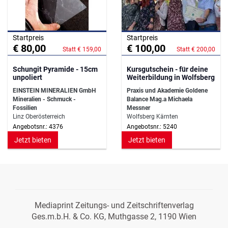
Startpreis
Startpreis
€ 80,00
€ 100,00
Statt € 159,00
Statt € 200,00
Schungit Pyramide - 15cm
Kursgutschein - für deine
unpoliert
Weiterbildung in Wolfsberg
EINSTEIN MINERALIEN GmbH
Praxis und Akademie Goldene
Mineralien - Schmuck -
Balance Mag.a Michaela
Fossilien
Messner
Linz Oberösterreich
Wolfsberg Kärnten
Angebotsnr.: 4376
Angebotsnr.: 5240
Jetzt bieten
Jetzt bieten
Mediaprint Zeitungs- und Zeitschriftenverlag
Ges.m.b.H. & Co. KG, Muthgasse 2, 1190 Wien