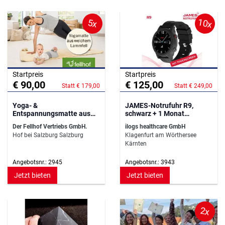
10x
5x
Startpreis
Startpreis
€ 90,00
€ 125,00
Statt € 179,00
Statt € 249,00
Yoga- &
JAMES-Notrufuhr R9,
Entspannungsmatte aus
schwarz + 1 Monat
Lammfell zum Wohlfühlen
Basistarif
Der Fellhof Vertriebs GmbH.
ilogs healthcare GmbH
Hof bei Salzburg Salzburg
Klagenfurt am Wörthersee
Kärnten
Angebotsnr.: 2945
Angebotsnr.: 3943
Jetzt bieten
Jetzt bieten
2x