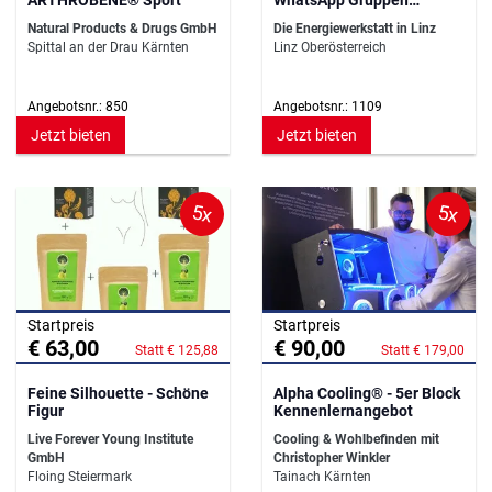
Begleitung
Natural Products & Drugs GmbH
Die Energiewerkstatt in Linz
Spittal an der Drau Kärnten
Linz Oberösterreich
Angebotsnr.: 850
Angebotsnr.: 1109
Jetzt bieten
Jetzt bieten
5x
5x
Startpreis
Startpreis
€ 63,00
€ 90,00
Statt € 125,88
Statt € 179,00
Feine Silhouette - Schöne
Alpha Cooling® - 5er Block
Figur
Kennenlernangebot
Live Forever Young Institute
Cooling & Wohlbefinden mit
GmbH
Christopher Winkler
Floing Steiermark
Tainach Kärnten