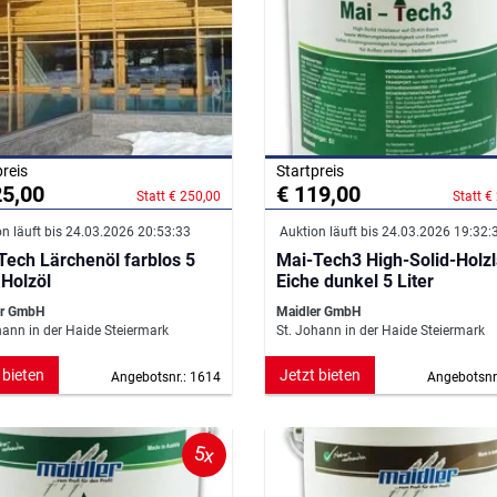
preis
Startpreis
25,00
€ 119,00
Statt € 250,00
Statt €
n läuft bis 24.03.2026 20:53:33
Auktion läuft bis 24.03.2026 19:32:
Tech Lärchenöl farblos 5
Mai-Tech3 High-Solid-Holz
 Holzöl
Eiche dunkel 5 Liter
er GmbH
Maidler GmbH
hann in der Haide Steiermark
St. Johann in der Haide Steiermark
 bieten
Jetzt bieten
Angebotsnr.: 1614
Angebotsnr
5x