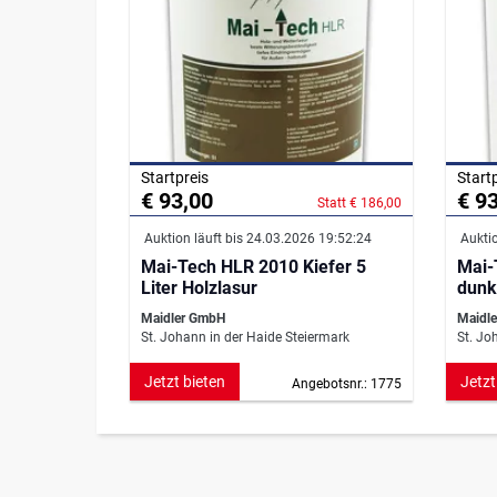
Startpreis
Start
€ 93,00
€ 9
Statt € 186,00
Auktion läuft bis 24.03.2026 19:52:24
Auktio
Mai-Tech HLR 2010 Kiefer 5
Mai-
Liter Holzlasur
dunke
Maidler GmbH
Maidl
St. Johann in der Haide Steiermark
St. Jo
Jetzt bieten
Jetzt
Angebotsnr.: 1775