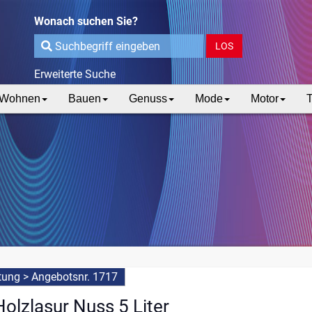
Wonach suchen Sie?
LOS
Erweiterte Suche
Wohnen
Bauen
Genuss
Mode
Motor
T
tung
>
Angebotsnr. 1717
olzlasur Nuss 5 Liter