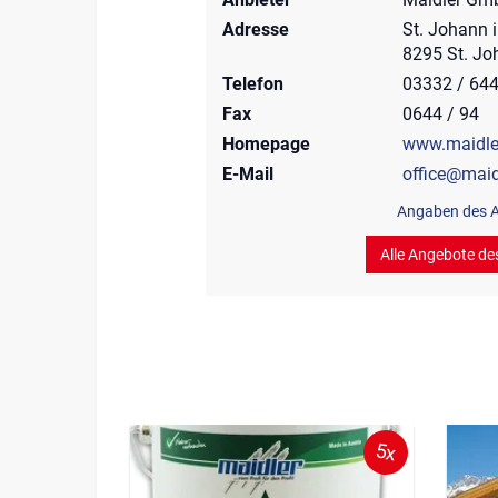
Adresse
St. Johann 
8295 St. Jo
Telefon
03332 / 64
Fax
0644 / 94
Homepage
www.maidler
E-Mail
office@maid
Angaben des A
Alle Angebote de
5x