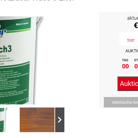
aktu
€
Statt
AUKTI
TAG
ST
00
0
Aukti
Identische A