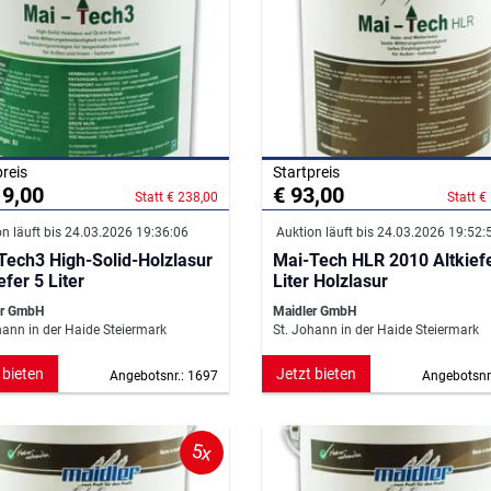
preis
Startpreis
19,00
€ 93,00
Statt € 238,00
Statt €
n läuft bis 24.03.2026 19:36:06
Auktion läuft bis 24.03.2026 19:52:
Tech3 High-Solid-Holzlasur
Mai-Tech HLR 2010 Altkief
efer 5 Liter
Liter Holzlasur
er GmbH
Maidler GmbH
hann in der Haide Steiermark
St. Johann in der Haide Steiermark
 bieten
Jetzt bieten
Angebotsnr.: 1697
Angebotsnr
5x