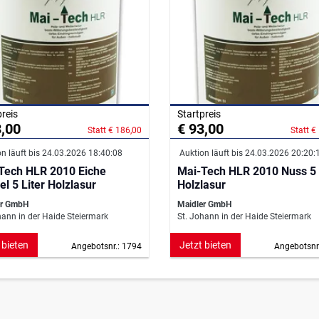
preis
Startpreis
3,00
€ 93,00
Statt € 186,00
Statt €
n läuft bis 24.03.2026 18:40:08
Auktion läuft bis 24.03.2026 20:20:
Tech HLR 2010 Eiche
Mai-Tech HLR 2010 Nuss 5 
l 5 Liter Holzlasur
Holzlasur
er GmbH
Maidler GmbH
hann in der Haide Steiermark
St. Johann in der Haide Steiermark
 bieten
Jetzt bieten
Angebotsnr.: 1794
Angebotsnr