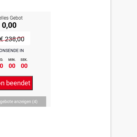
elles Gebot
 0,00
€ 238,00
ONSENDE IN
D.
MIN.
SEK.
0
00
00
on beendet
ngebote anzeigen
(4)