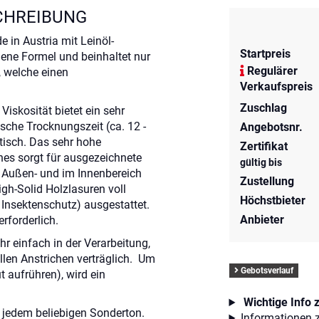
CHREIBUNG
 in Austria mit Leinöl-
Startpreis
ene Formel und beinhaltet nur
Regulärer
, welche einen
Verkaufspreis
Zuschlag
Viskosität bietet ein sehr
sche Trocknungszeit (ca. 12 -
Angebotsnr.
tisch. Das sehr hohe
Zertifikat
es sorgt für ausgezeichnete
gültig bis
m Außen- und im Innenbereich
Zustellung
igh-Solid Holzlasuren voll
Höchstbieter
d Insektenschutz) ausgestattet.
Anbieter
rforderlich.
hr einfach in der Verarbeitung,
allen Anstrichen verträglich. Um
Gebotsverlauf
t aufrühren), wird ein
Wichtige Info 
n jedem beliebigen Sonderton.
Informationen z