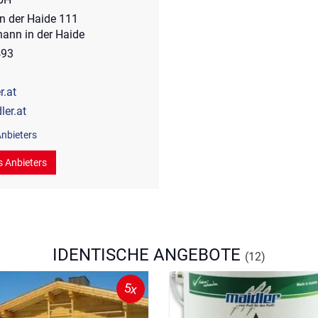
in der Haide 111
hann in der Haide
493
.at
ler.at
nbieters
s Anbieters
IDENTISCHE ANGEBOTE
(12)
5x