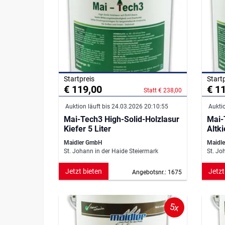
Startpreis
Start
€ 119,00
€ 1
Statt € 238,00
Auktion läuft bis 24.03.2026 20:10:55
Auktio
Mai-Tech3 High-Solid-Holzlasur
Mai-
Kiefer 5 Liter
Altki
Maidler GmbH
Maidl
St. Johann in der Haide Steiermark
St. Jo
Jetzt bieten
Jetzt
Angebotsnr.: 1675
5x