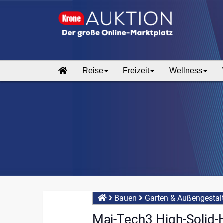
Reise
Freizeit
Wellness
Bauen
Garten & Außengestal
Mai-Tech3 High-Solid-H