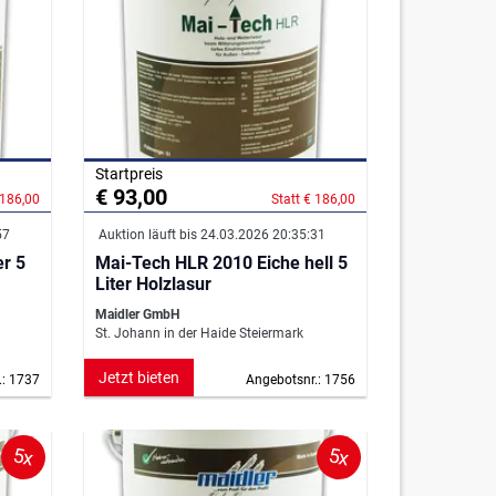
Startpreis
€ 93,00
 186,00
Statt € 186,00
57
Auktion läuft bis 24.03.2026 20:35:31
er 5
Mai-Tech HLR 2010 Eiche hell 5
Liter Holzlasur
Maidler GmbH
St. Johann in der Haide Steiermark
Jetzt bieten
.: 1737
Angebotsnr.: 1756
5x
5x