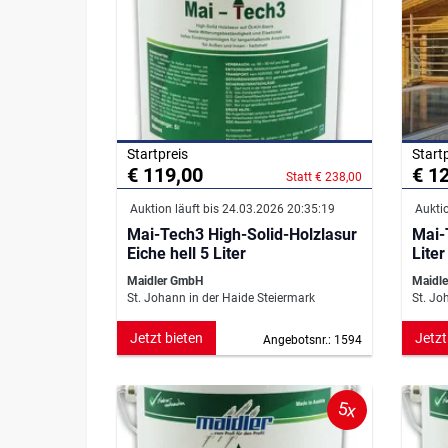
Startpreis
Start
€ 119,00
€ 1
Statt € 238,00
Auktion läuft bis 24.03.2026 20:35:19
Auktio
Mai-Tech3 High-Solid-Holzlasur
Mai-
Eiche hell 5 Liter
Liter
Maidler GmbH
Maidl
St. Johann in der Haide Steiermark
St. Jo
Jetzt bieten
Jetzt
Angebotsnr.: 1594
5x