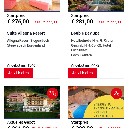
Startpreis
Startpreis
€ 276,00
€ 281,00
Statt € 552,00
Statt € 562,00
Suite Allegria Resort
Double Day Spa
Allegria Resort Stegersbach
Hotelbetriebe H. u. G. Ortner
Stegersbach Burgenland
Ges.m.b.H. & Co KG, Hotel
Eschenhof
Bach Kärnten
Angebotsnr.: 1346
Angebotsnr.: 4472
Jetzt bieten
Jetzt bieten
10x
2x
Aktuelles Gebot
Startpreis