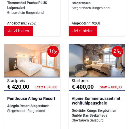
Thermenhof PuchasPLUS
Stegersbach
Loipersdorf
Stegersbach Burgenland
Grieselstein Burgenland
Angebotsnr.: 9252
Angebotsnr.: 9268
Jetzt bieten
Jetzt bieten
10x
25x
Startpreis
Startpreis
€ 420,00
€ 400,00
Statt € 840,00
Statt € 800,00
Penthouse Allegria Resort
Alpine Sommerauszeit mit
Wohlfühlpauschale
Allegria Resort Stegersbach
Gebrüder Krings Bergbahnen
Stegersbach Burgenland
Gmbh/ Das Seekarhaus
Obertauern Salzburg