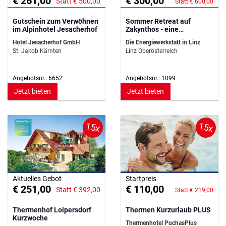
€ 261,00
€ 300,00
Statt € 500,00
Statt € 600,00
Gutschein zum Verwöhnen
Sommer Retreat auf
im Alpinhotel Jesacherhof
Zakynthos - eine
besondere Auszeit vom
Hotel Jesacherhof GmbH
Die Energiewerkstatt in Linz
Alltag
St. Jakob Kärnten
Linz Oberösterreich
Angebotsnr.: 6652
Angebotsnr.: 1099
Jetzt bieten
Jetzt bieten
15x
15x
Aktuelles Gebot
Startpreis
€ 251,00
€ 110,00
Statt € 392,00
Statt € 219,00
Thermenhof Loipersdorf
Thermen Kurzurlaub PLUS
Kurzwoche
Thermenhotel PuchasPlus