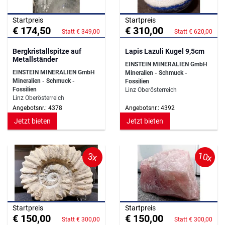
Startpreis
Startpreis
€ 174,50
€ 310,00
Statt € 349,00
Statt € 620,00
Bergkristallspitze auf
Lapis Lazuli Kugel 9,5cm
Metallständer
EINSTEIN MINERALIEN GmbH
EINSTEIN MINERALIEN GmbH
Mineralien - Schmuck -
Mineralien - Schmuck -
Fossilien
Fossilien
Linz Oberösterreich
Linz Oberösterreich
Angebotsnr.: 4378
Angebotsnr.: 4392
Jetzt bieten
Jetzt bieten
10x
3x
Startpreis
Startpreis
€ 150,00
€ 150,00
Statt € 300,00
Statt € 300,00