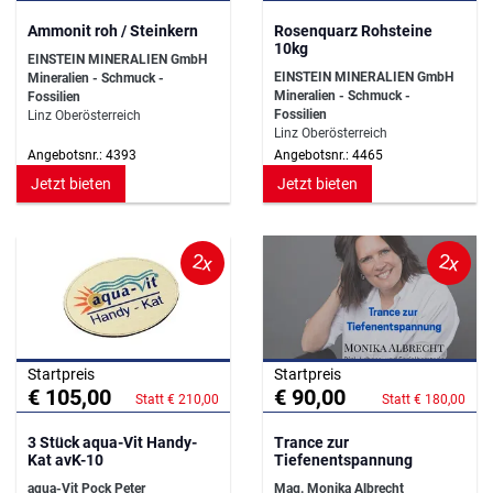
Ammonit roh / Steinkern
Rosenquarz Rohsteine
10kg
EINSTEIN MINERALIEN GmbH
EINSTEIN MINERALIEN GmbH
Mineralien - Schmuck -
Mineralien - Schmuck -
Fossilien
Fossilien
Linz Oberösterreich
Linz Oberösterreich
Angebotsnr.: 4393
Angebotsnr.: 4465
Jetzt bieten
Jetzt bieten
2x
2x
Startpreis
Startpreis
€ 105,00
€ 90,00
Statt € 210,00
Statt € 180,00
3 Stück aqua-Vit Handy-
Trance zur
Kat avK-10
Tiefenentspannung
aqua-Vit Pock Peter
Mag. Monika Albrecht