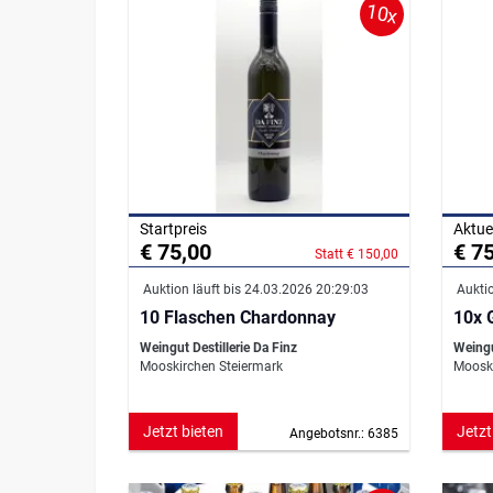
10x
Startpreis
Aktue
€ 75,00
€ 7
Statt € 150,00
Auktion läuft bis 24.03.2026 20:29:03
Auktio
10 Flaschen Chardonnay
10x 
Weingut Destillerie Da Finz
Weingu
Mooskirchen Steiermark
Mooski
Jetzt bieten
Jetzt
Angebotsnr.: 6385