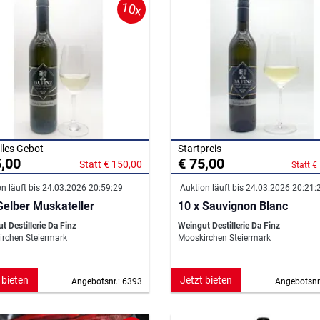
10x
lles Gebot
Startpreis
5,00
€ 75,00
Statt € 150,00
Statt €
n läuft bis 24.03.2026 20:59:29
Auktion läuft bis 24.03.2026 20:21:
Gelber Muskateller
10 x Sauvignon Blanc
t Destillerie Da Finz
Weingut Destillerie Da Finz
rchen Steiermark
Mooskirchen Steiermark
 bieten
Jetzt bieten
Angebotsnr.: 6393
Angebotsnr