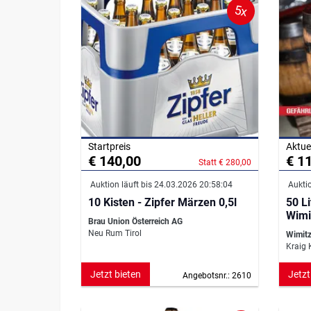
5x
Startpreis
Aktue
€ 140,00
€ 1
Statt € 280,00
Auktion läuft bis 24.03.2026 20:58:04
Auktio
10 Kisten - Zipfer Märzen 0,5l
50 L
Wimi
Brau Union Österreich AG
Neu Rum Tirol
Wimit
Kraig 
Jetzt bieten
Jetzt
Angebotsnr.: 2610