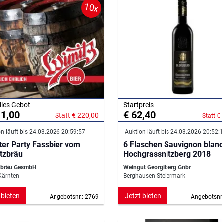
10x
lles Gebot
Startpreis
11,00
€ 62,40
Statt € 220,00
Statt €
n läuft bis 24.03.2026 20:59:57
Auktion läuft bis 24.03.2026 20:52:
iter Party Fassbier vom
6 Flaschen Sauvignon blan
tzbräu
Hochgrassnitzberg 2018
zbräu GesmbH
Weingut Georgiberg Gnbr
Kärnten
Berghausen Steiermark
 bieten
Jetzt bieten
Angebotsnr.: 2769
Angebotsnr