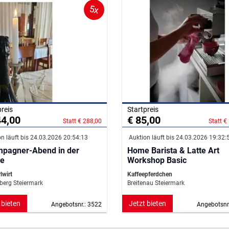
5x
preis
Startpreis
44,00
€ 85,00
Statt € 288,00
Statt €
n läuft bis 24.03.2026 20:54:13
Auktion läuft bis 24.03.2026 19:32:
pagner-Abend in der
Home Barista & Latte Art
e
Workshop Basic
lwirt
Kaffeepferdchen
erg Steiermark
Breitenau Steiermark
 bieten
Jetzt bieten
Angebotsnr.: 3522
Angebotsnr