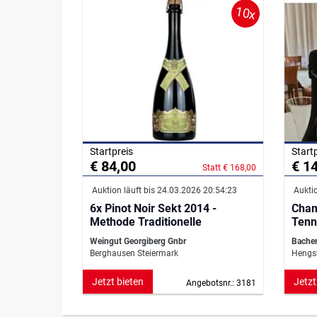
10x
Startpreis
Start
€ 84,00
€ 1
Statt € 168,00
Auktion läuft bis 24.03.2026 20:54:23
Auktio
6x Pinot Noir Sekt 2014 -
Cham
Methode Traditionelle
Tenn
Weingut Georgiberg Gnbr
Bacher
Berghausen Steiermark
Hengsb
Jetzt bieten
Jetzt
Angebotsnr.: 3181