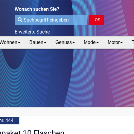
Wonach suchen Sie?
LOS
Erweiterte Suche
Wohnen
Bauen
Genuss
Mode
Motor
T
r. 4441
npaket 10 Flaschen