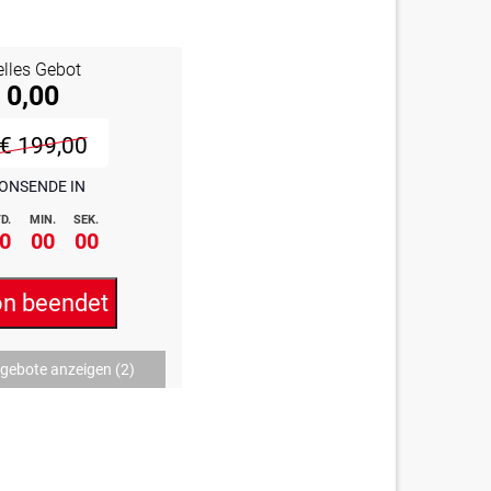
elles Gebot
 0,00
€ 199,00
ONSENDE IN
D.
MIN.
SEK.
0
00
00
on beendet
ngebote anzeigen
(2)