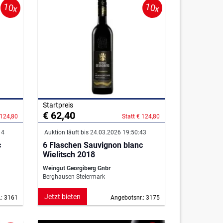
10x
10x
Startpreis
€ 62,40
 124,80
Statt € 124,80
14
Auktion läuft bis 24.03.2026 19:50:43
c
6 Flaschen Sauvignon blanc
Wielitsch 2018
Weingut Georgiberg Gnbr
Berghausen Steiermark
Jetzt bieten
.: 3161
Angebotsnr.: 3175