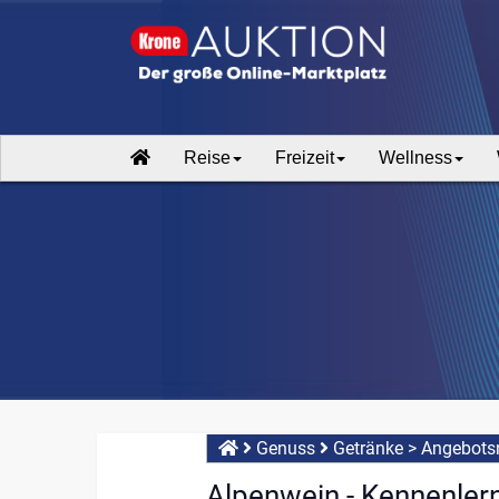
Reise
Freizeit
Wellness
Genuss
Getränke
>
Angebotsn
Alpenwein - Kennenler