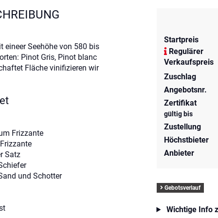
CHREIBUNG
Startpreis
it eineer Seehöhe von 580 bis
Regulärer
rten: Pinot Gris, Pinot blanc
Verkaufspreis
haftet Fläche vinifizieren wir
Zuschlag
Angebotsnr.
et
Zertifikat
gültig bis
Zustellung
um Frizzante
Höchstbieter
Frizzante
Anbieter
r Satz
Schiefer
Sand und Schotter
Gebotsverlauf
st
Wichtige Info 