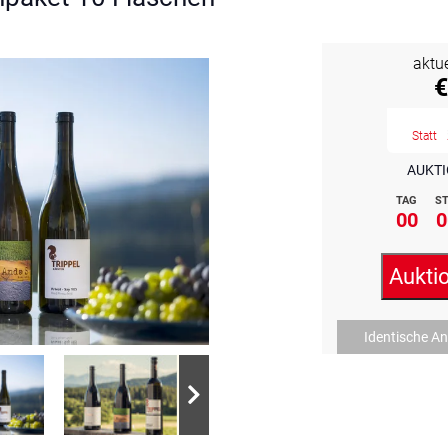
aktu
€
Statt
AUKTI
TAG
ST
00
0
Aukti
Identische A