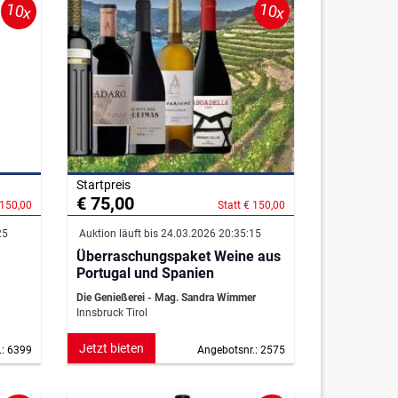
10x
10x
Startpreis
€ 75,00
 150,00
Statt € 150,00
25
Auktion läuft bis 24.03.2026 20:35:15
Überraschungspaket Weine aus
Portugal und Spanien
Die Genießerei - Mag. Sandra Wimmer
Innsbruck Tirol
Jetzt bieten
.: 6399
Angebotsnr.: 2575