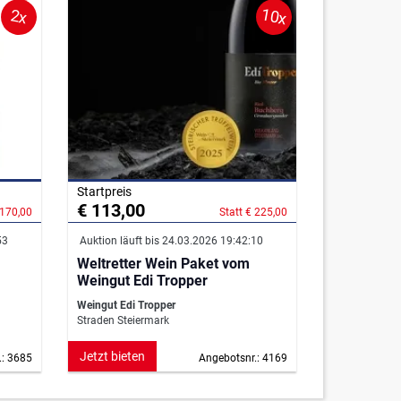
10x
2x
Startpreis
€ 113,00
 170,00
Statt € 225,00
53
Auktion läuft bis 24.03.2026 19:42:10
Weltretter Wein Paket vom
Weingut Edi Tropper
Weingut Edi Tropper
Straden Steiermark
Jetzt bieten
.: 3685
Angebotsnr.: 4169