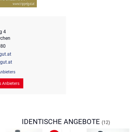
g 4
rchen
080
gut.at
gut.at
nbieters
s Anbieters
IDENTISCHE ANGEBOTE
(12)