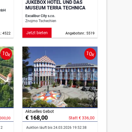
JUKEBOX HOTEL UND DAS
MUSEUM TERRA TECHNICA
GmbH
Excalibur City s.r.o.
Znojmo Tschechien
Jetzt bieten
.: 4522
Angebotsnr.: 5519
10x
10x
Aktuelles Gebot
€ 168,00
Statt € 336,00
 300,00
12
Auktion läuft bis 24.03.2026 19:52:38