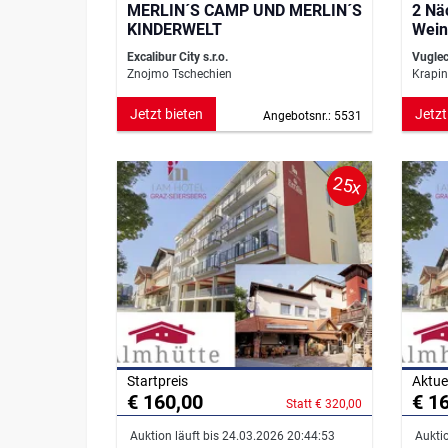
MERLIN´S CAMP UND MERLIN´S
2 Nä
KINDERWELT
Wein
Excalibur City s.r.o.
Vuglec
Znojmo Tschechien
Krapin
Jetzt bieten
Jetzt
Angebotsnr.: 5531
25x
Startpreis
Aktue
€ 160,00
€ 1
Statt € 320,00
Auktion läuft bis 24.03.2026 20:44:53
Auktio