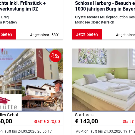
chte inkl. Frühstück +
Schloss Harburg - Besuch e
verkostung im DZ
1000 jährigen Burg in Baye
 Breg
Crystal records Musicproduction Ge
a Kroatien
Mondsee Oberösterreich
 bieten
Jetzt bieten
Angebotsnr.: 5801
Angebotsnr
25x
lles Gebot
Startpreis
60,00
€ 143,00
Statt € 320,00
Statt €
n läuft bis 24.03.2026 20:56:17
Auktion läuft bis 24.03.2026 19:14: