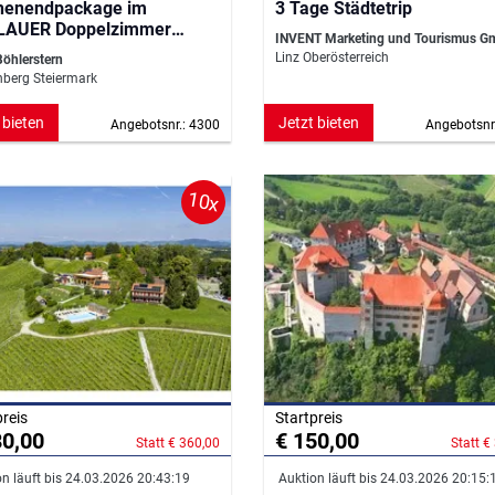
enendpackage im
3 Tage Städtetrip
LAUER Doppelzimmer
INVENT Marketing und Tourismus 
xe
Linz Oberösterreich
Böhlerstern
berg Steiermark
 bieten
Jetzt bieten
Angebotsnr.: 4300
Angebotsnr
10x
preis
Startpreis
80,00
€ 150,00
Statt € 360,00
Statt €
n läuft bis 24.03.2026 20:43:19
Auktion läuft bis 24.03.2026 20:15: