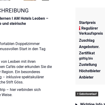
CHREIBUNG
odernen
I AM Hotels Leoben
–
Startpreis
e und steirische
Regulärer
Verkaufspreis
Zuschlag
mfortablen Doppelzimmer
Angebotsnr.
enussvollen Start in den Tag
Zertifikat
gültig bis
t von
Leoben
mit ihren
Zustellung
en Cafés oder erkunden Sie die
Höchstbieter
r Region. Ein besonderes
g
– inklusive spektakulärer
Anbieter
iche
Stift Göss
.
rip – hier verbinden sich
Gebotsverlauf
e Weise.
Wichtige Info 