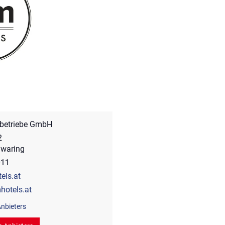
ebetriebe GmbH
2
Zwaring
011
els.at
hotels.at
nbieters