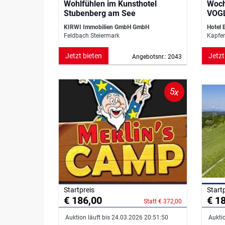
Wohlfühlen im Kunsthotel
Woch
Stubenberg am See
VOG
Delu
KIRWI Immobilien GmbH GmbH
Hotel 
Feldbach Steiermark
Kapfen
Jetzt bieten
Jetzt
Angebotsnr.: 2043
5x
Startpreis
Start
€ 186,00
€ 1
Statt € 372,00
Auktion läuft bis 24.03.2026 20:51:50
Auktio