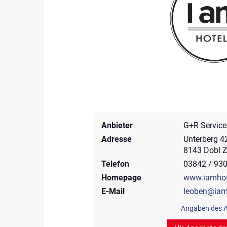
Anbieter
G+R Servic
Adresse
Unterberg 4
8143 Dobl 
Telefon
03842 / 93
Homepage
www.iamhot
E-Mail
leoben@iam
Angaben des A