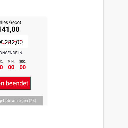
elles Gebot
141,00
€ 282,00
ONSENDE IN
D.
MIN.
SEK.
0
00
00
on beendet
gebote anzeigen
(24)