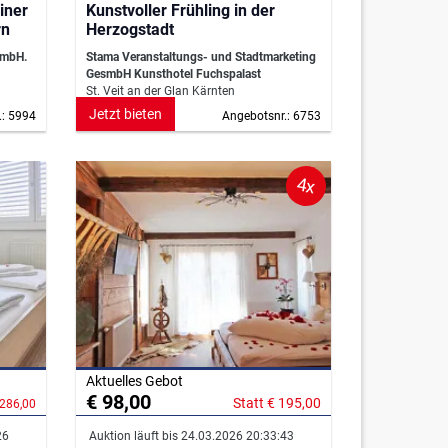
iner
Kunstvoller Frühling in der
rn
Herzogstadt
smbH.
Stama Veranstaltungs- und Stadtmarketing
GesmbH Kunsthotel Fuchspalast
St. Veit an der Glan Kärnten
Jetzt bieten
.: 5994
Angebotsnr.: 6753
4x
Aktuelles Gebot
€ 98,00
Statt € 195,00
 286,00
26
Auktion läuft bis 24.03.2026 20:33:43