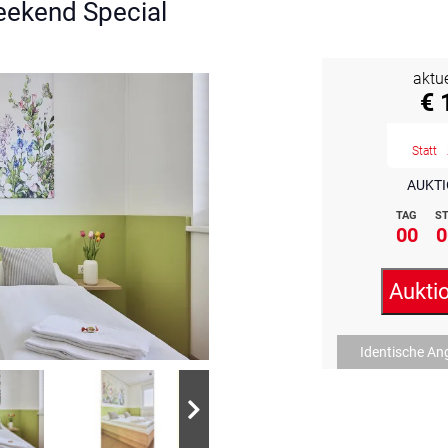
eekend Special
aktu
€ 
Statt
AUKTI
TAG
ST
00
0
Aukti
Identische An