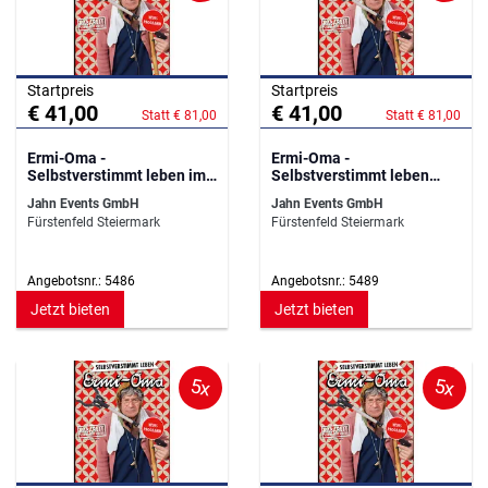
Startpreis
Startpreis
€ 41,00
€ 41,00
Statt € 81,00
Statt € 81,00
Ermi-Oma -
Ermi-Oma -
Selbstverstimmt leben im
Selbstverstimmt leben
Stadtsaal Mistelbach
Congress Center Villach
Jahn Events GmbH
Jahn Events GmbH
Fürstenfeld Steiermark
Fürstenfeld Steiermark
Angebotsnr.: 5486
Angebotsnr.: 5489
Jetzt bieten
Jetzt bieten
5x
5x