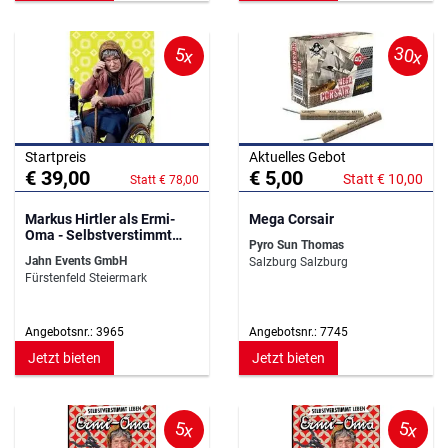
30x
5x
Startpreis
Aktuelles Gebot
€ 39,00
€ 5,00
Statt € 10,00
Statt € 78,00
Markus Hirtler als Ermi-
Mega Corsair
Oma - Selbstverstimmt
Pyro Sun Thomas
leben Wolfsberg
Jahn Events GmbH
Salzburg Salzburg
Fürstenfeld Steiermark
Angebotsnr.: 3965
Angebotsnr.: 7745
Jetzt bieten
Jetzt bieten
5x
5x