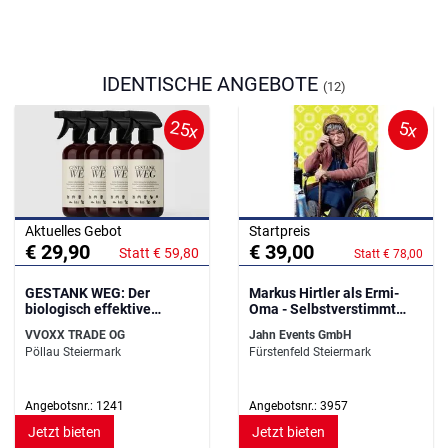
IDENTISCHE ANGEBOTE
(12)
25x
5x
Aktuelles Gebot
Startpreis
€ 29,90
€ 39,00
Statt € 59,80
Statt € 78,00
GESTANK WEG: Der
Markus Hirtler als Ermi-
biologisch effektive
Oma - Selbstverstimmt
Geruchsentferner
leben St.Veit
VVOXX TRADE OG
Jahn Events GmbH
Pöllau Steiermark
Fürstenfeld Steiermark
Angebotsnr.: 1241
Angebotsnr.: 3957
Jetzt bieten
Jetzt bieten