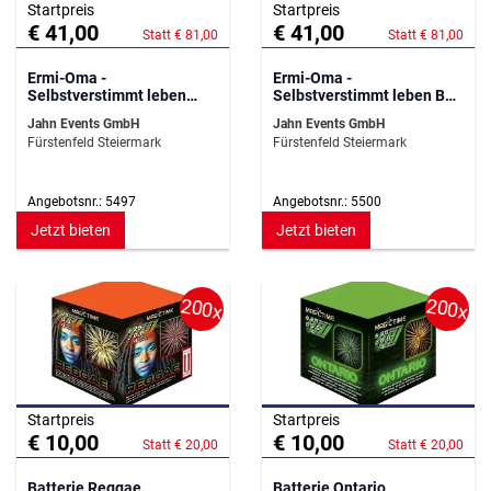
Startpreis
Startpreis
€ 41,00
€ 41,00
Statt € 81,00
Statt € 81,00
Ermi-Oma -
Ermi-Oma -
Selbstverstimmt leben
Selbstverstimmt leben Bad
Neudörfl
Waltersdorf Stmk
Jahn Events GmbH
Jahn Events GmbH
Fürstenfeld Steiermark
Fürstenfeld Steiermark
Angebotsnr.: 5497
Angebotsnr.: 5500
Jetzt bieten
Jetzt bieten
200x
200x
Startpreis
Startpreis
€ 10,00
€ 10,00
Statt € 20,00
Statt € 20,00
Batterie Reggae
Batterie Ontario