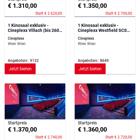
€ 1.310,00
€ 1.350,00
Statt € 2.620,00
Statt € 2.700,00
1 Kinosaal exklusiv -
1 Kinosaal exklusiv -
Cineplexx Villach (bis 260
Cineplexx Westfield SCS
Personen)
(bis 268 Personen)
Cineplexx
Cineplexx
Wien Wien
Wien Wien
Angebotsnr.: 9132
Angebotsnr.: 8649
Jetzt bieten
Jetzt bieten
Startpreis
Startpreis
€ 1.370,00
€ 1.360,00
Statt € 2.740,00
Statt € 2.720,00