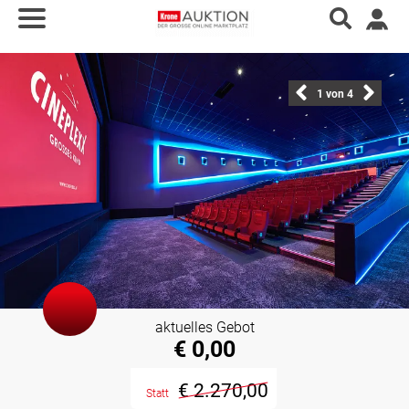
1
von 4
aktuelles Gebot
€ 0,00
€ 2.270,00
Statt