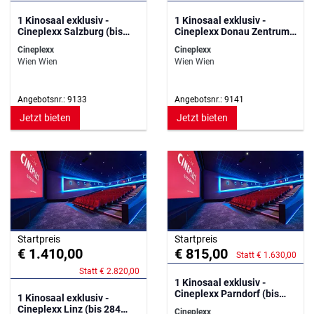
1 Kinosaal exklusiv -
1 Kinosaal exklusiv -
Cineplexx Salzburg (bis
Cineplexx Donau Zentrum
275 Personen)
(bis 270 Personen)
Cineplexx
Cineplexx
Wien Wien
Wien Wien
Angebotsnr.: 9133
Angebotsnr.: 9141
Jetzt bieten
Jetzt bieten
Startpreis
Startpreis
€ 1.410,00
€ 815,00
Statt € 1.630,00
Statt € 2.820,00
1 Kinosaal exklusiv -
Cineplexx Parndorf (bis
1 Kinosaal exklusiv -
152 Personen)
Cineplexx Linz (bis 284
Cineplexx