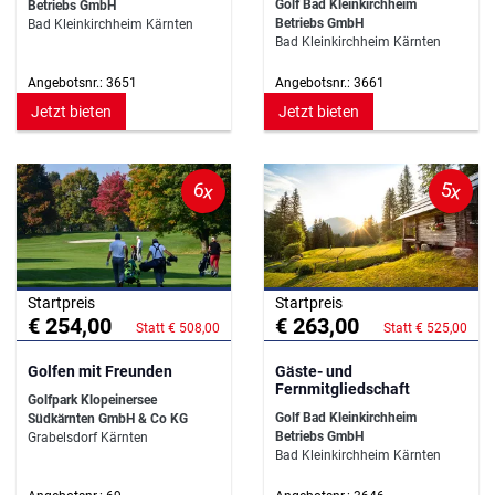
Golf Bad Kleinkirchheim
Betriebs GmbH
Betriebs GmbH
Bad Kleinkirchheim Kärnten
Bad Kleinkirchheim Kärnten
Angebotsnr.: 3651
Angebotsnr.: 3661
Jetzt bieten
Jetzt bieten
6x
5x
Startpreis
Startpreis
€ 254,00
€ 263,00
Statt € 508,00
Statt € 525,00
Golfen mit Freunden
Gäste- und
Fernmitgliedschaft
Golfpark Klopeinersee
Golf Bad Kleinkirchheim
Südkärnten GmbH & Co KG
Betriebs GmbH
Grabelsdorf Kärnten
Bad Kleinkirchheim Kärnten