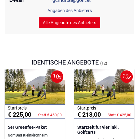
E-Mail
gcmurtal@golf.at
Angaben des Anbieters
Alle Angebote des Anbieters
IDENTISCHE ANGEBOTE
(12)
10x
10x
Startpreis
Startpreis
€ 225,00
€ 213,00
Statt € 450,00
Statt € 425,00
5er Greenfee-Paket
Startzeit für vier inkl.
Golfcarts
Golf Bad Kleinkirchheim