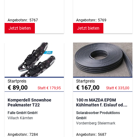
Angebotsnr.: 5767
Angebotsnr.: 5769
Jetzt bieten
Jetzt bieten
Startpreis
Startpreis
€ 89,00
€ 167,00
Statt € 179,95
Statt € 335,00
Komperdell Snowshoe
100 m MAZDA EPDM
Peakmaster T22
Kühlmatten f. Eislauf od.
Eisstockbahn
Falle GmbH GmbH
Solarabsorber Produktions
Villach Kärnten
GmbH
Vordernberg Steiermark
Angebotsnr.: 7284
Angebotsnr.: 5687