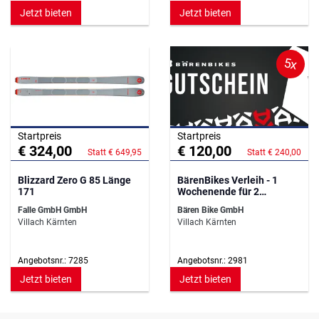
Jetzt bieten
Jetzt bieten
5x
Startpreis
Startpreis
€ 324,00
€ 120,00
Statt € 649,95
Statt € 240,00
Blizzard Zero G 85 Länge
BärenBikes Verleih - 1
171
Wochenende für 2
Personen
Falle GmbH GmbH
Bären Bike GmbH
Villach Kärnten
Villach Kärnten
Angebotsnr.: 7285
Angebotsnr.: 2981
Jetzt bieten
Jetzt bieten