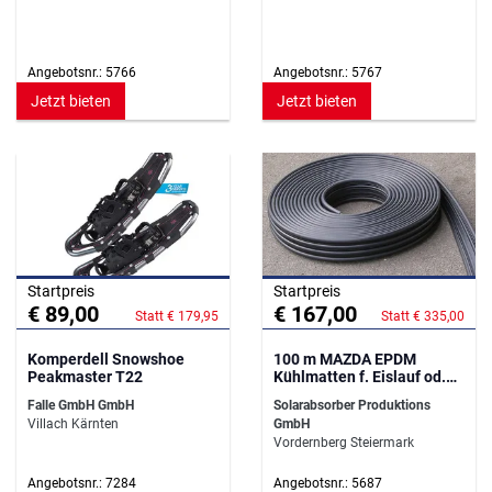
Angebotsnr.: 5766
Angebotsnr.: 5767
Jetzt bieten
Jetzt bieten
Startpreis
Startpreis
€ 89,00
€ 167,00
Statt € 179,95
Statt € 335,00
Komperdell Snowshoe
100 m MAZDA EPDM
Peakmaster T22
Kühlmatten f. Eislauf od.
Eisstockbahn
Falle GmbH GmbH
Solarabsorber Produktions
Villach Kärnten
GmbH
Vordernberg Steiermark
Angebotsnr.: 7284
Angebotsnr.: 5687