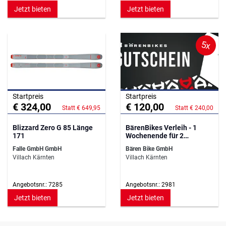
Jetzt bieten
Jetzt bieten
5x
Startpreis
Startpreis
€ 324,00
€ 120,00
Statt € 649,95
Statt € 240,00
Blizzard Zero G 85 Länge
BärenBikes Verleih - 1
171
Wochenende für 2
Personen
Falle GmbH GmbH
Bären Bike GmbH
Villach Kärnten
Villach Kärnten
Angebotsnr.: 7285
Angebotsnr.: 2981
Jetzt bieten
Jetzt bieten