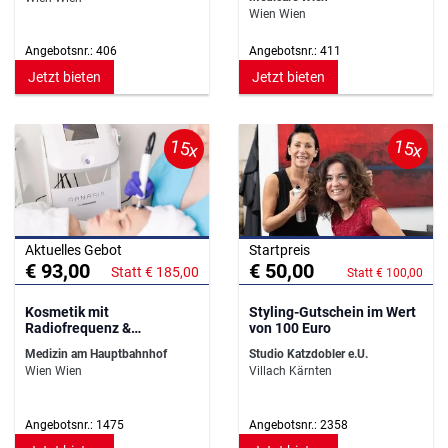
Wien Wien
Angebotsnr.: 406
Angebotsnr.: 411
Jetzt bieten
Jetzt bieten
15x
15x
Aktuelles Gebot
Startpreis
€ 93,00
€ 50,00
Statt € 185,00
Statt € 100,00
Kosmetik mit
Styling-Gutschein im Wert
Radiofrequenz &
von 100 Euro
Mesoporation in Wien
Medizin am Hauptbahnhof
Studio Katzdobler e.U.
Wien Wien
Villach Kärnten
Angebotsnr.: 1475
Angebotsnr.: 2358