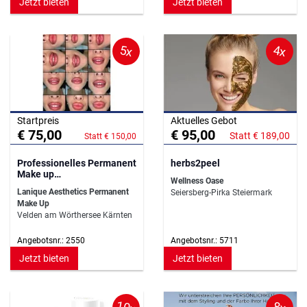
Jetzt bieten
Jetzt bieten
5x
4x
Startpreis
Aktuelles Gebot
€ 75,00
€ 95,00
Statt € 189,00
Statt € 150,00
Professionelles Permanent
herbs2peel
Make up
Wellness Oase
Beratungsgespräch
Lanique Aesthetics Permanent
Seiersberg-Pirka Steiermark
Make Up
Velden am Wörthersee Kärnten
Angebotsnr.: 2550
Angebotsnr.: 5711
Jetzt bieten
Jetzt bieten