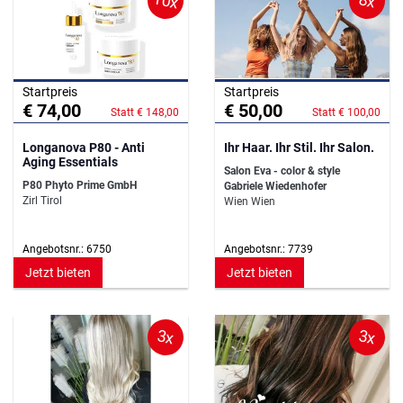
10x
8x
Startpreis
Startpreis
€ 74,00
€ 50,00
Statt € 148,00
Statt € 100,00
Longanova P80 - Anti
Ihr Haar. Ihr Stil. Ihr Salon.
Aging Essentials
Salon Eva - color & style
P80 Phyto Prime GmbH
Gabriele Wiedenhofer
Zirl Tirol
Wien Wien
Angebotsnr.: 6750
Angebotsnr.: 7739
Jetzt bieten
Jetzt bieten
3x
3x