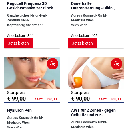
Regucell Frequenz 3D
Dauerhafte
Gesichtsmaske 2er Block
Haarentfernung - Bikini,
Intim und Achseln
Ganzheitliches Natur-Heil-
Aureus Kosmetik GmbH
Zentrum GNHZ
Medicare Wien
Kapfenberg Steiermark
Wien Wien
Angebotsnr.: 344
Angebotsnr.: 402
Jetzt bieten
Jetzt bieten
5x
5x
Startpreis
Startpreis
€ 99,00
€ 90,00
Statt € 198,00
Statt € 180,00
Hyaluron Pen
AWT für 2 Zonen - gegen
Cellulite und zur
Aureus Kosmetik GmbH
Hautstraffung
Aureus Kosmetik GmbH
Medicare Wien
Medicare Wien
Wien Wien